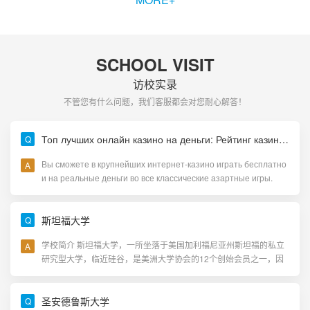
SCHOOL VISIT
访校实录
不管您有什么问题，我们客服都会对您耐心解答！
Топ лучших онлайн казино на деньги: Рейтинг казино с выводом на карту
Вы сможете в крупнейших интернет-казино играть бесплатно
и на реальные деньги во все классические азартные игры.
Также вам предложат сотни (на некоторых сайтах –
тысячи……
斯坦福大学
学校简介 斯坦福大学，一所坐落于美国加利福尼亚州斯坦福的私立
研究型大学，临近硅谷，是美洲大学协会的12个创始会员之一，因
其学术声誉和创业氛围而获评为世界上最知名的高等……
圣安德鲁斯大学