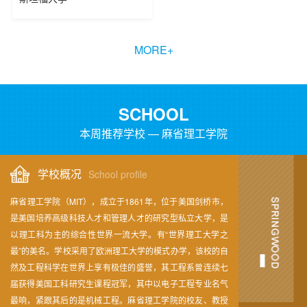
MORE+
SCHOOL
本周推荐学校 — 麻省理工学院
学校概况
School profile
麻省理工学院（MIT），成立于1861年，位于美国剑桥市，
是美国培养高级科技人才和管理人才的研究型私立大学，是
以理工科为主的综合性世界一流大学。有“世界理工大学之
最”的美名。学校采用了欧洲理工大学的模式办学，该校的自
然及工程科学在世界上享有极佳的盛誉，其工程系曾连续七
届获得美国工科研究生课程冠军，其中以电子工程专业名气
最响，紧跟其后的是机械工程。麻省理工学院的校友、教授