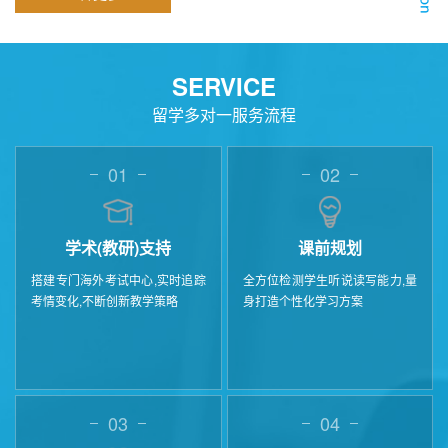
SERVICE
留学多对一服务流程
01
02
学术(教研)支持
课前规划
搭建专门海外考试中心,实时追踪
全方位检测学生听说读写能力,量
考情变化,不断创新教学策略
身打造个性化学习方案
03
04