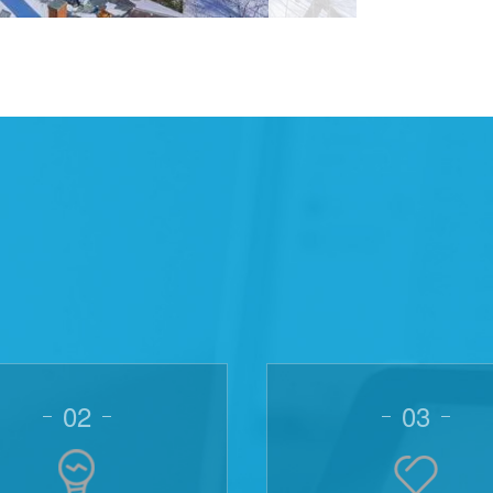
02
03