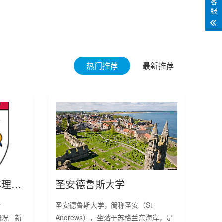
客
服
热门推荐
最新推荐
NTU学院 | 新加坡南洋理工大学工学院简介暨本硕博项目一览
圣安德鲁斯大学
NTU学院 | 新加坡南洋理工大学工学院简介暨本硕博项目一览
介
t
圣安德鲁斯大学，简称圣安（St
新加坡南洋理工大学工学院简介
学院概况 新
海岸，是
Andrews），坐落于苏格兰东海岸，是
College of Engineering 学院概况 新