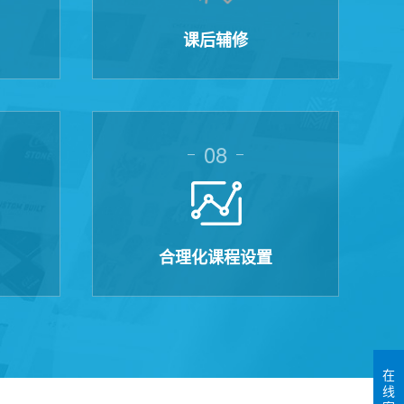
课后辅修
08
合理化课程设置
在
线