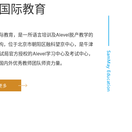
国际教育
际教育，是一所语言培训及Alevel脱产教学的
构，位于北京市朝阳区融科望京中心，是牛津
试局官方授权的Alevel学习中心及考试中心，
国内外优秀教师团队师资力量。
更多