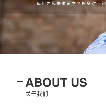
ABOUT US
关于我们