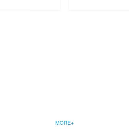
ые деньги во все классич……
近硅谷，是美洲……
加坡南洋理工大……
苏格兰最古老的大学。圣安德
MORE+