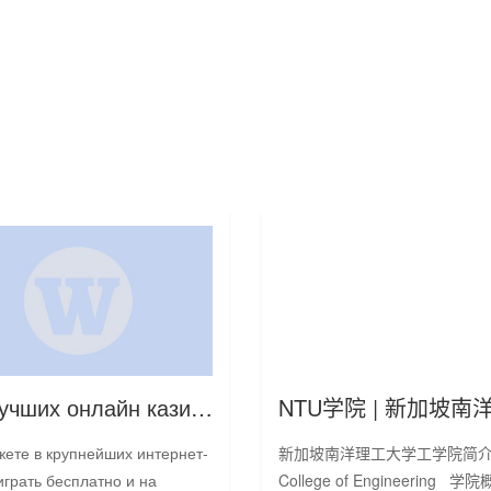
福大学
Топ лучших онлайн казино на деньги: Рейтинг казино с выводом на карту
圣安德鲁斯大学
ете в крупнейших интернет-
介 斯坦福大学，一所坐落于美国
新加坡南洋理工大学工学院简
圣安德鲁斯大学，简称圣安（S
играть бесплатно и на
尼亚州斯坦福的私立研究型大
College of Engineering 
Andrews），坐落于苏格兰东