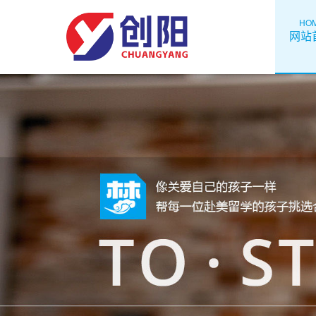
HO
网站