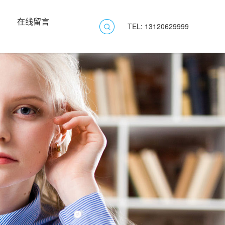
在线留言
TEL: 13120629999