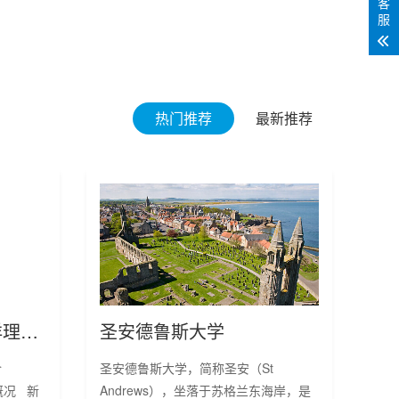
客
服
热门推荐
最新推荐
NTU学院 | 新加坡南洋理工大学工学院简介暨本硕博项目一览
圣安德鲁斯大学
NTU学院 | 新加坡南洋理工大学工学院简介暨本硕博项目一览
介
t
圣安德鲁斯大学，简称圣安（St
新加坡南洋理工大学工学院简介
学院概况 新
海岸，是
Andrews），坐落于苏格兰东海岸，是
College of Engineering 学院概况 新