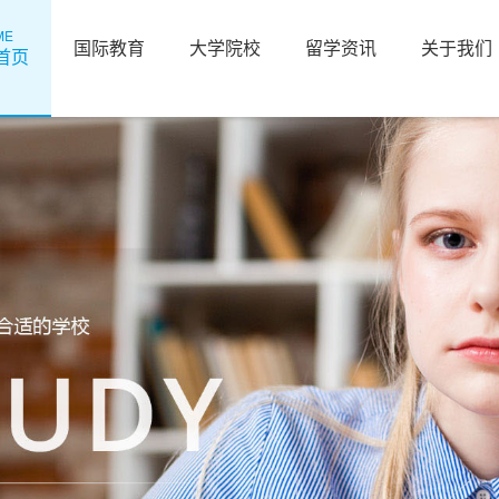
ME
国际教育
大学院校
留学资讯
关于我们
首页