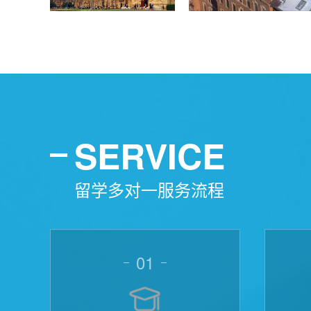
SERVICE
留学多对一服务流程
01