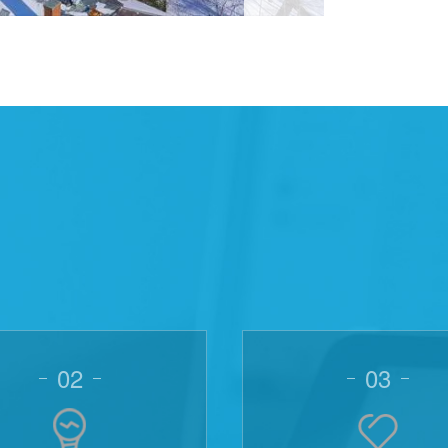
02
03