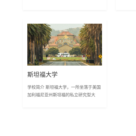
科技人才和管理人才的研究型……
реальные деньги во все классич……
реальн
学，临
斯坦福大学
麻省理工学院
学校简介 斯坦福大学，一所坐落于美国
麻省理工学院（MIT），成立于1861
加利福尼亚州斯坦福的私立研究型大
年，位于美国剑桥市，是美国培养高级
学，临近硅谷，是美洲……
科技人才和管理人才的研究型……