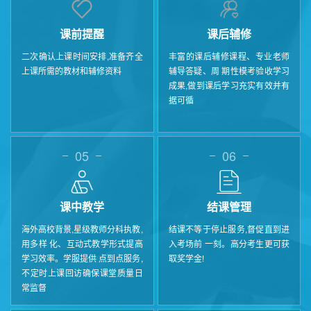
课前提醒
课后辅修
二次确认上课时间安排,准备齐全
丰富的课后辅修课程、专业老师
上课所需的教材和辅修资料
辅导答疑、周 期性模考验收学习
成果,做到课后学习充实有效并有
据可循
05
06
课中教学
结课管理
海外高校背景,星级教师分科执教,
结课不等于停止服务,督促直到进
用多样 化、互动式教学形式提高
入考场前 一刻。高分考生更可获
学习效率。学服提供 点到点服务,
取奖学金!
不定时上课回访确保课堂质量日
常监督