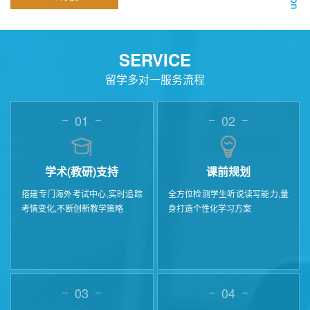
SERVICE
留学多对一服务流程
01
02
学术(教研)支持
课前规划
搭建专门海外考试中心,实时追踪
全方位检测学生听说读写能力,量
考情变化,不断创新教学策略
身打造个性化学习方案
03
04