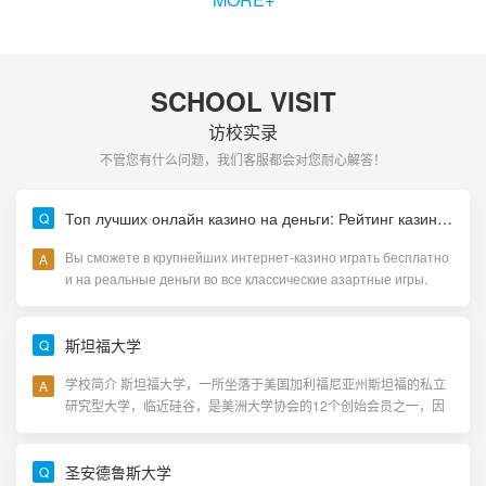
SCHOOL VISIT
访校实录
不管您有什么问题，我们客服都会对您耐心解答！
Топ лучших онлайн казино на деньги: Рейтинг казино с выводом на карту
Вы сможете в крупнейших интернет-казино играть бесплатно
и на реальные деньги во все классические азартные игры.
Также вам предложат сотни (на некоторых сайтах –
тысячи……
斯坦福大学
学校简介 斯坦福大学，一所坐落于美国加利福尼亚州斯坦福的私立
研究型大学，临近硅谷，是美洲大学协会的12个创始会员之一，因
其学术声誉和创业氛围而获评为世界上最知名的高等……
圣安德鲁斯大学