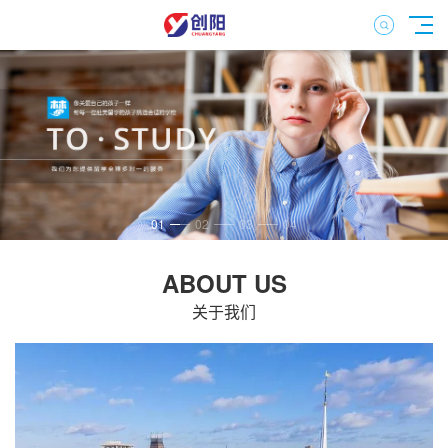
01
02
03
04
ABOUT US
关于我们