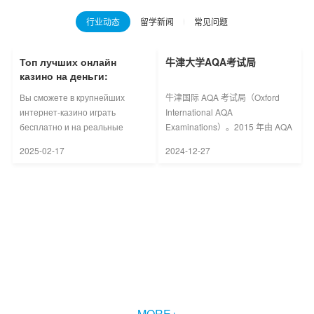
行业动态
留学新闻
常见问题
Топ лучших онлайн
Топ лучших онлайн
Топ лучших онлайн
牛津大学AQA考试局
“从考研失利到拿到留学
一次说清楚留位费
казино на деньги:
казино на деньги:
казино на деньги:
offer，我只花了5天。”
Рейтинг казино с
Рейтинг казино с
Рейтинг казино с
Вы сможете в крупнейших
Вы сможете в крупнейших
Вы сможете в крупнейших
牛津国际 AQA 考试局（Oxford
就在昨日，2025考研终于迎来落
在申请留学的过程中，留位费”这
выводом на карту
выводом на карту
выводом на карту
интернет-казино играть
интернет-казино играть
интернет-казино играть
International AQA
幕，政治、英语、数学等科目相继
个名词可能会让不少人困惑。今天
бесплатно и на реальные
бесплатно и на реальные
бесплатно и на реальные
Examinations）。2015 年由 AQA
而来的“地狱难度”，让网上一片哀
指南君就来详细讲解什么是留位
деньги во все классические
деньги во все классические
деньги во все классические
考试局和牛津大学出版社联合组
嚎。 “天老爷，裸考……
费、为何需……
2025-02-17
2025-02-17
2025-02-17
2024-12-27
2024-12-27
2024-12-26
азартные игры. Т……
азартные игры. Т……
азартные игры. Т……
建。牛津 A……
哥大学生挂科3门被退学！藤
校还要“挤破头”进吗？
“哥大挂科3门，被退学！”原来藤校
除了令人艳羡的名校光环之外，还
有如此残酷的一面…… 最近指南
君刷到……
2024-12-26
MORE+