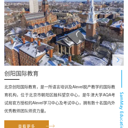
创阳国际教育
北京创阳国际教育，是一所语言培训及Alevel脱产教学的国际教
育机构，位于北京市朝阳区融科望京中心，是牛津大学AQA考
试局官方授权的Alevel学习中心及考试中心，拥有数十名国内外
优秀教师团队师资力量。
查看更多