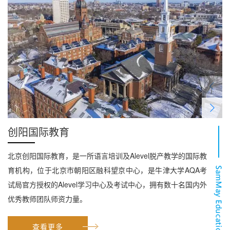
创阳国际教育
北京创阳国际教育，是一所语言培训及Alevel脱产教学的国际教
育机构，位于北京市朝阳区融科望京中心，是牛津大学AQA考
试局官方授权的Alevel学习中心及考试中心，拥有数十名国内外
优秀教师团队师资力量。
查看更多