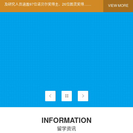
及研究人员涵盖97位诺贝尔奖得主、26位图灵奖得……
VIEW MORE
INFORMATION
留学资讯