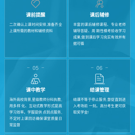
课前提醒
课后辅修
二次确认上课时间安排,准备齐全
丰富的课后辅修课程、专业老师
上课所需的教材和辅修资料
辅导答疑、周 期性模考验收学习
成果,做到课后学习充实有效并有
据可循
05
06
课中教学
结课管理
海外高校背景,星级教师分科执教,
结课不等于停止服务,督促直到进
用多样 化、互动式教学形式提高
入考场前 一刻。高分考生更可获
学习效率。学服提供 点到点服务,
取奖学金!
不定时上课回访确保课堂质量日
常监督