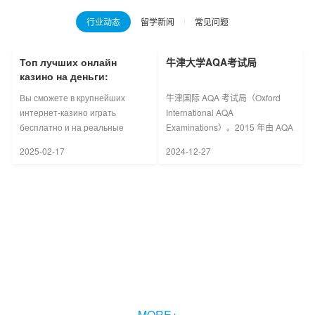
行业动态
留学新闻
常见问题
Топ лучших онлайн
Топ лучших онлайн
Топ лучших онлайн
牛津大学AQA考试局
“从考研失利到拿到留学
一次说清楚留位费
казино на деньги:
казино на деньги:
казино на деньги:
offer，我只花了5天。”
Рейтинг казино с
Рейтинг казино с
Рейтинг казино с
Вы сможете в крупнейших
Вы сможете в крупнейших
Вы сможете в крупнейших
牛津国际 AQA 考试局（Oxford
就在昨日，2025考研终于迎来落
在申请留学的过程中，留位费”这
выводом на карту
выводом на карту
выводом на карту
интернет-казино играть
интернет-казино играть
интернет-казино играть
International AQA
幕，政治、英语、数学等科目相继
个名词可能会让不少人困惑。今天
бесплатно и на реальные
бесплатно и на реальные
бесплатно и на реальные
Examinations）。2015 年由 AQA
而来的“地狱难度”，让网上一片哀
指南君就来详细讲解什么是留位
деньги во все классические
деньги во все классические
деньги во все классические
考试局和牛津大学出版社联合组
嚎。 “天老爷，裸考……
费、为何需……
2025-02-17
2025-02-17
2025-02-17
2024-12-27
2024-12-27
2024-12-26
азартные игры. Т……
азартные игры. Т……
азартные игры. Т……
建。牛津 A……
哥大学生挂科3门被退学！藤
校还要“挤破头”进吗？
“哥大挂科3门，被退学！”原来藤校
除了令人艳羡的名校光环之外，还
有如此残酷的一面…… 最近指南
君刷到……
2024-12-26
MORE+