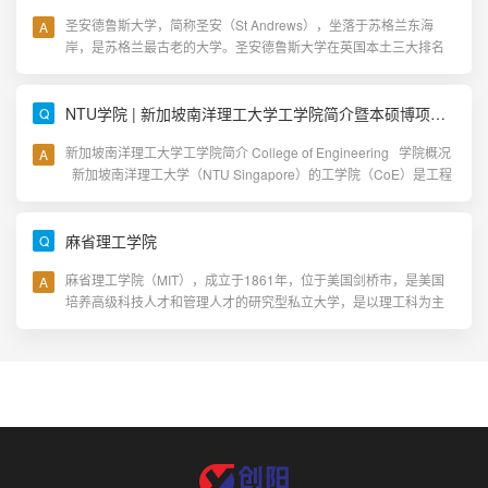
圣安德鲁斯大学，简称圣安（St Andrews），坐落于苏格兰东海
岸，是苏格兰最古老的大学。圣安德鲁斯大学在英国本土三大排名
中常年位居苏格兰第一，英国前三。在《2024卫报大学指南》……
NTU学院 | 新加坡南洋理工大学工学院简介暨本硕博项目一览
新加坡南洋理工大学工学院简介 College of Engineering 学院概况
新加坡南洋理工大学（NTU Singapore）的工学院（CoE）是工程
教育和研究领域的先锋，在世界范围内居……
麻省理工学院
麻省理工学院（MIT），成立于1861年，位于美国剑桥市，是美国
培养高级科技人才和管理人才的研究型私立大学，是以理工科为主
的综合性世界一流大学。有“世界理工大学之最”的美名。学……