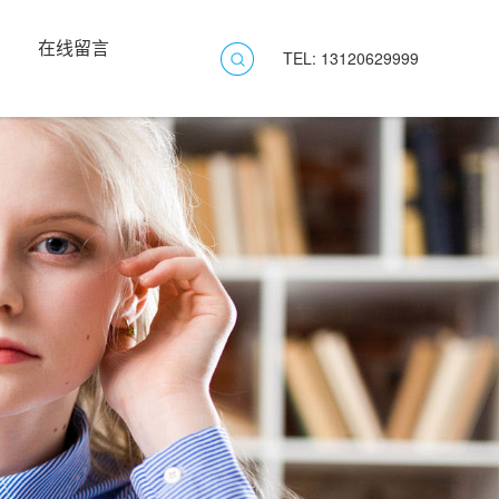
在线留言
TEL: 13120629999