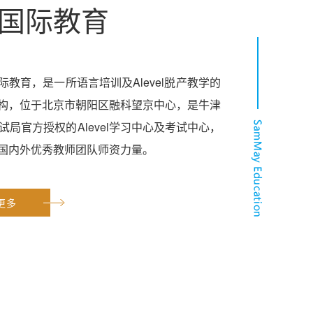
国际教育
际教育，是一所语言培训及Alevel脱产教学的
构，位于北京市朝阳区融科望京中心，是牛津
试局官方授权的Alevel学习中心及考试中心，
国内外优秀教师团队师资力量。
更多