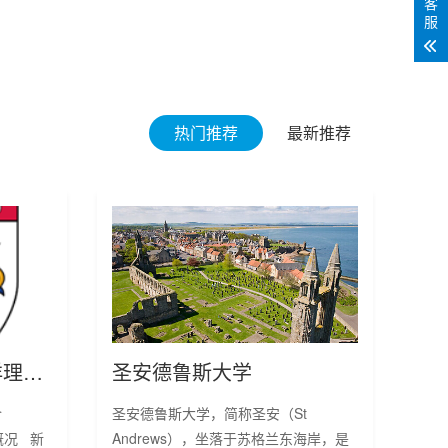
客
服
热门推荐
最新推荐
NTU学院 | 新加坡南洋理工大学工学院简介暨本硕博项目一览
圣安德鲁斯大学
NTU学院 | 新加坡南洋理工大学工学院简介暨本硕博项目一览
介
t
圣安德鲁斯大学，简称圣安（St
新加坡南洋理工大学工学院简介
学院概况 新
海岸，是
Andrews），坐落于苏格兰东海岸，是
College of Engineering 学院概况 新