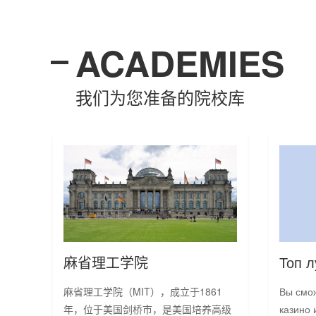
ACADEMIES
我们为您准备的院校库
麻省理工学院
Топ лучших онлайн казино на деньги: Рейтинг казино с выводом на карту
斯坦
麻省理工学院（MIT），成立于1861
Вы сможете в крупнейших интернет-
Вы смож
学校简
年，位于美国剑桥市，是美国培养高级
казино играть бесплатно и на
казино 
加利福