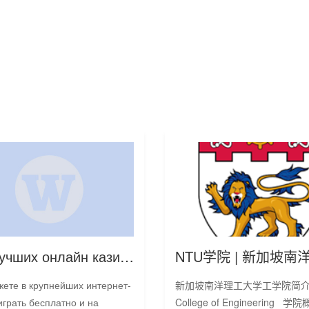
福大学
Топ лучших онлайн казино на деньги: Рейтинг казино с выводом на карту
圣安德鲁斯大学
ете в крупнейших интернет-
介 斯坦福大学，一所坐落于美国
新加坡南洋理工大学工学院简
圣安德鲁斯大学，简称圣安（S
играть бесплатно и на
尼亚州斯坦福的私立研究型大
College of Engineering 
Andrews），坐落于苏格兰东