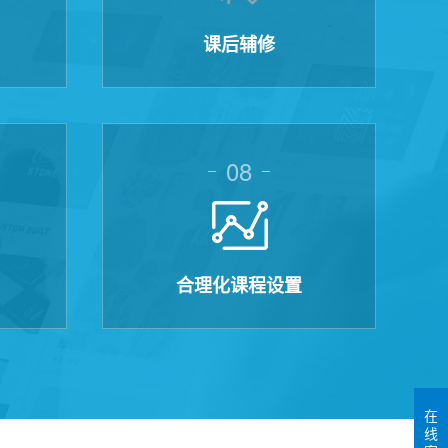
课后辅修
08
合理化课程设置
在
线