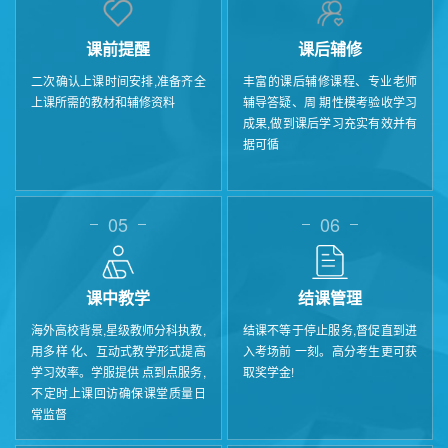
课前提醒
课后辅修
二次确认上课时间安排,准备齐全
丰富的课后辅修课程、专业老师
上课所需的教材和辅修资料
辅导答疑、周 期性模考验收学习
成果,做到课后学习充实有效并有
据可循
05
06
课中教学
结课管理
海外高校背景,星级教师分科执教,
结课不等于停止服务,督促直到进
用多样 化、互动式教学形式提高
入考场前 一刻。高分考生更可获
学习效率。学服提供 点到点服务,
取奖学金!
不定时上课回访确保课堂质量日
常监督