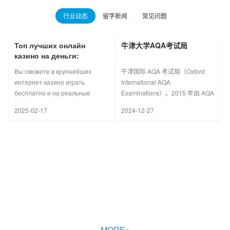
行业动态
留学新闻
常见问题
Топ лучших онлайн
Топ лучших онлайн
Топ лучших онлайн
牛津大学AQA考试局
“从考研失利到拿到留学
一次说清楚留位费
казино на деньги:
казино на деньги:
казино на деньги:
offer，我只花了5天。”
Рейтинг казино с
Рейтинг казино с
Рейтинг казино с
Вы сможете в крупнейших
Вы сможете в крупнейших
Вы сможете в крупнейших
牛津国际 AQA 考试局（Oxford
就在昨日，2025考研终于迎来落
在申请留学的过程中，留位费”这
выводом на карту
выводом на карту
выводом на карту
интернет-казино играть
интернет-казино играть
интернет-казино играть
International AQA
幕，政治、英语、数学等科目相继
个名词可能会让不少人困惑。今天
бесплатно и на реальные
бесплатно и на реальные
бесплатно и на реальные
Examinations）。2015 年由 AQA
而来的“地狱难度”，让网上一片哀
指南君就来详细讲解什么是留位
деньги во все классические
деньги во все классические
деньги во все классические
考试局和牛津大学出版社联合组
嚎。 “天老爷，裸考……
费、为何需……
2025-02-17
2025-02-17
2025-02-17
2024-12-27
2024-12-27
2024-12-26
азартные игры. Т……
азартные игры. Т……
азартные игры. Т……
建。牛津 A……
哥大学生挂科3门被退学！藤
校还要“挤破头”进吗？
“哥大挂科3门，被退学！”原来藤校
除了令人艳羡的名校光环之外，还
有如此残酷的一面…… 最近指南
君刷到……
2024-12-26
MORE+