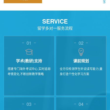
SERVICE
留学多对一服务流程
01
02
学术(教研)支持
课前规划
搭建专门海外考试中心,实时追踪
全方位检测学生听说读写能力,量
考情变化,不断创新教学策略
身打造个性化学习方案
03
04