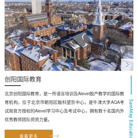
创阳国际教育
北京创阳国际教育，是一所语言培训及Alevel脱产教学的国际教
育机构，位于北京市朝阳区融科望京中心，是牛津大学AQA考
试局官方授权的Alevel学习中心及考试中心，拥有数十名国内外
优秀教师团队师资力量。
查看更多