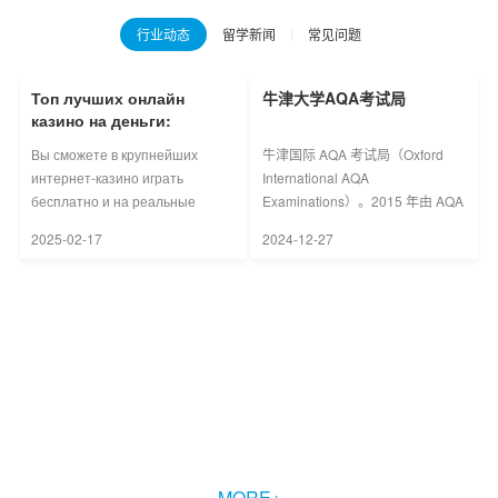
行业动态
留学新闻
常见问题
Топ лучших онлайн
Топ лучших онлайн
Топ лучших онлайн
牛津大学AQA考试局
“从考研失利到拿到留学
一次说清楚留位费
казино на деньги:
казино на деньги:
казино на деньги:
offer，我只花了5天。”
Рейтинг казино с
Рейтинг казино с
Рейтинг казино с
Вы сможете в крупнейших
Вы сможете в крупнейших
Вы сможете в крупнейших
牛津国际 AQA 考试局（Oxford
就在昨日，2025考研终于迎来落
在申请留学的过程中，留位费”这
выводом на карту
выводом на карту
выводом на карту
интернет-казино играть
интернет-казино играть
интернет-казино играть
International AQA
幕，政治、英语、数学等科目相继
个名词可能会让不少人困惑。今天
бесплатно и на реальные
бесплатно и на реальные
бесплатно и на реальные
Examinations）。2015 年由 AQA
而来的“地狱难度”，让网上一片哀
指南君就来详细讲解什么是留位
деньги во все классические
деньги во все классические
деньги во все классические
考试局和牛津大学出版社联合组
嚎。 “天老爷，裸考……
费、为何需……
2025-02-17
2025-02-17
2025-02-17
2024-12-27
2024-12-27
2024-12-26
азартные игры. Т……
азартные игры. Т……
азартные игры. Т……
建。牛津 A……
哥大学生挂科3门被退学！藤
校还要“挤破头”进吗？
“哥大挂科3门，被退学！”原来藤校
除了令人艳羡的名校光环之外，还
有如此残酷的一面…… 最近指南
君刷到……
2024-12-26
MORE+