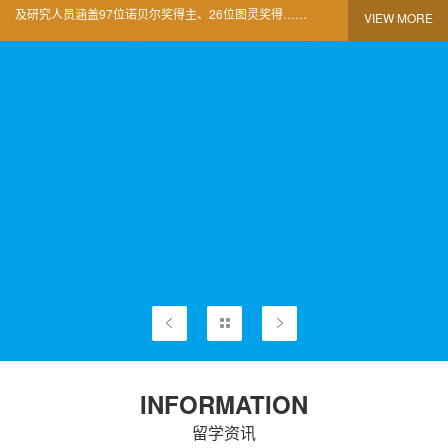
及研究人员涵盖97位诺贝尔奖得主、26位图灵奖得……
VIEW MORE
INFORMATION
留学资讯