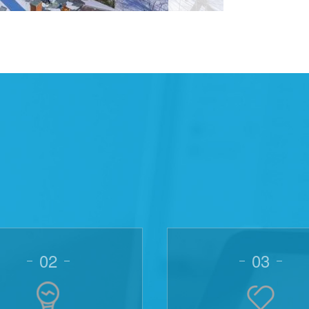
02
03