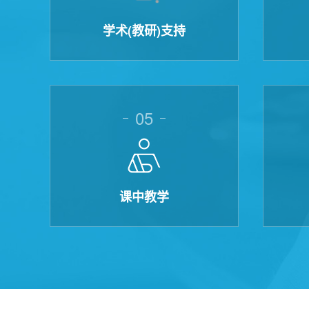
学术(教研)支持
05
课中教学