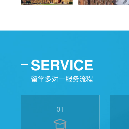
SERVICE
留学多对一服务流程
01