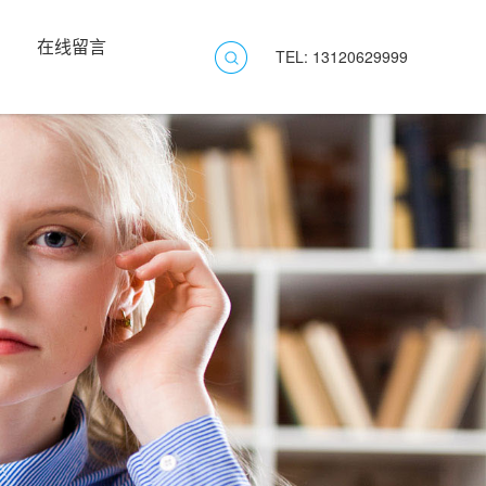
在线留言
TEL: 13120629999