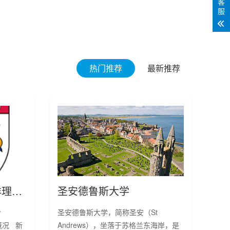
客
服
热门推荐
最新推荐
NTU学院 | 新加坡南洋理工大学工学院简介暨本硕博项目一览
圣安德鲁斯大学
NTU学院 | 新加坡南洋理工大学工学院简介暨本硕博项目一览
介
t
圣安德鲁斯大学，简称圣安（St
新加坡南洋理工大学工学院简介
学院概况 新
海岸，是
Andrews），坐落于苏格兰东海岸，是
College of Engineering 学院概况 新