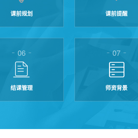
课前规划
课前提醒
06
07
结课管理
师资背景