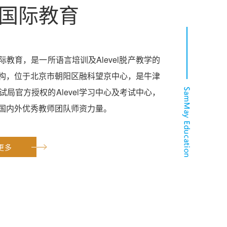
国际教育
际教育，是一所语言培训及Alevel脱产教学的
构，位于北京市朝阳区融科望京中心，是牛津
试局官方授权的Alevel学习中心及考试中心，
国内外优秀教师团队师资力量。
更多