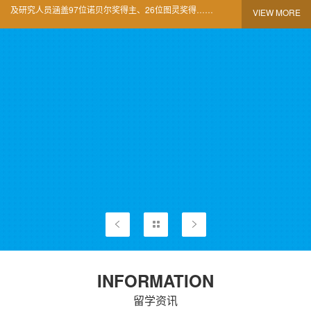
及研究人员涵盖97位诺贝尔奖得主、26位图灵奖得……
VIEW MORE
INFORMATION
留学资讯