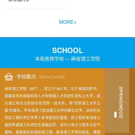
MORE+
SCHOOL
本周推荐学校 — 麻省理工学院
学校概况
School profile
麻省理工学院（MIT），成立于1861年，位于美国剑桥市，
是美国培养高级科技人才和管理人才的研究型私立大学，是
以理工科为主的综合性世界一流大学。有“世界理工大学之
最”的美名。学校采用了欧洲理工大学的模式办学，该校的自
然及工程科学在世界上享有极佳的盛誉，其工程系曾连续七
届获得美国工科研究生课程冠军，其中以电子工程专业名气
最响，紧跟其后的是机械工程。麻省理工学院的校友、教授