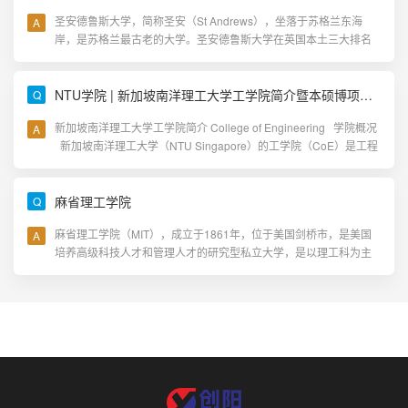
圣安德鲁斯大学，简称圣安（St Andrews），坐落于苏格兰东海
岸，是苏格兰最古老的大学。圣安德鲁斯大学在英国本土三大排名
中常年位居苏格兰第一，英国前三。在《2024卫报大学指南》……
NTU学院 | 新加坡南洋理工大学工学院简介暨本硕博项目一览
新加坡南洋理工大学工学院简介 College of Engineering 学院概况
新加坡南洋理工大学（NTU Singapore）的工学院（CoE）是工程
教育和研究领域的先锋，在世界范围内居……
麻省理工学院
麻省理工学院（MIT），成立于1861年，位于美国剑桥市，是美国
培养高级科技人才和管理人才的研究型私立大学，是以理工科为主
的综合性世界一流大学。有“世界理工大学之最”的美名。学……