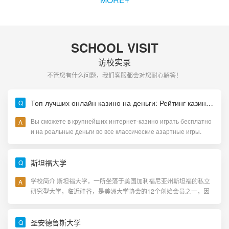
SCHOOL VISIT
访校实录
不管您有什么问题，我们客服都会对您耐心解答！
Топ лучших онлайн казино на деньги: Рейтинг казино с выводом на карту
Вы сможете в крупнейших интернет-казино играть бесплатно
и на реальные деньги во все классические азартные игры.
Также вам предложат сотни (на некоторых сайтах –
тысячи……
斯坦福大学
学校简介 斯坦福大学，一所坐落于美国加利福尼亚州斯坦福的私立
研究型大学，临近硅谷，是美洲大学协会的12个创始会员之一，因
其学术声誉和创业氛围而获评为世界上最知名的高等……
圣安德鲁斯大学