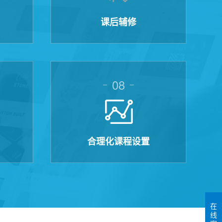
课后辅修
08
合理化课程设置
在
线