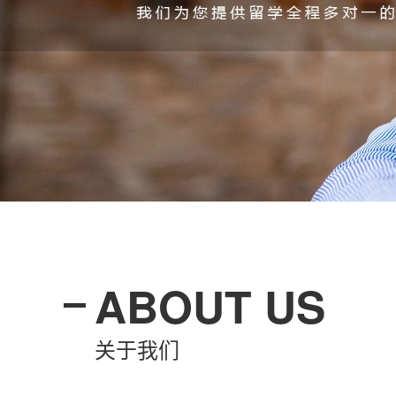
ABOUT US
关于我们