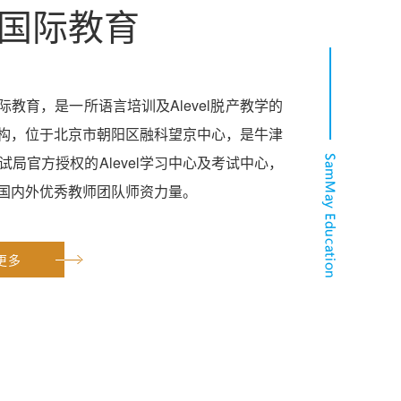
国际教育
际教育，是一所语言培训及Alevel脱产教学的
构，位于北京市朝阳区融科望京中心，是牛津
试局官方授权的Alevel学习中心及考试中心，
国内外优秀教师团队师资力量。
更多