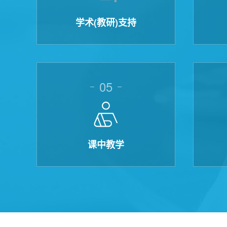
学术(教研)支持
05
课中教学