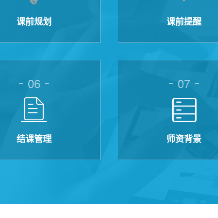
课前规划
课前提醒
06
07
结课管理
师资背景