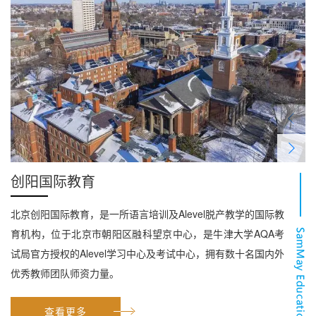
创阳国际教育
北京创阳国际教育，是一所语言培训及Alevel脱产教学的国际教
育机构，位于北京市朝阳区融科望京中心，是牛津大学AQA考
试局官方授权的Alevel学习中心及考试中心，拥有数十名国内外
优秀教师团队师资力量。
查看更多