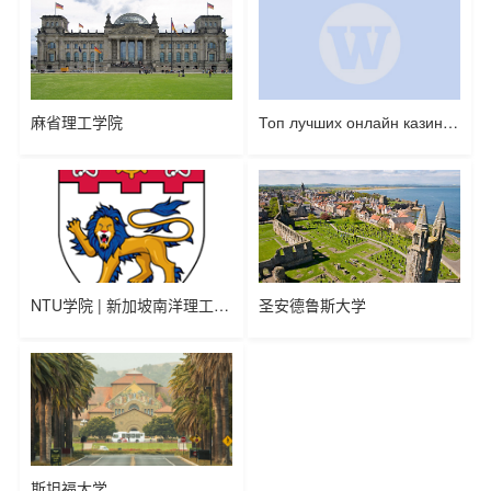
麻省理工学院
Топ лучших онлайн казино на деньги: Рейтинг казино с выводом на карту
斯坦福大学
Топ лучших онлайн казино на деньги: Рейтинг казино с выводом на карту
圣安德鲁斯大学
NTU学院 | 新加坡南洋理工大学工学院简介暨本硕博项目一览
圣安德鲁斯大学
NTU学院 | 新加坡南洋理工大学工学院简介暨本硕博项目一览
斯坦福大学
麻省理工学院