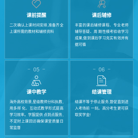
课前提醒
课后辅修
二次确认上课时间安排,准备齐全
丰富的课后辅修课程、专业老师
上课所需的教材和辅修资料
辅导答疑、周 期性模考验收学习
成果,做到课后学习充实有效并有
据可循
05
06
课中教学
结课管理
海外高校背景,星级教师分科执教,
结课不等于停止服务,督促直到进
用多样 化、互动式教学形式提高
入考场前 一刻。高分考生更可获
学习效率。学服提供 点到点服务,
取奖学金!
不定时上课回访确保课堂质量日
常监督