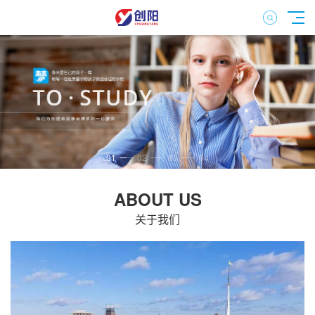
01
02
03
04
ABOUT US
关于我们