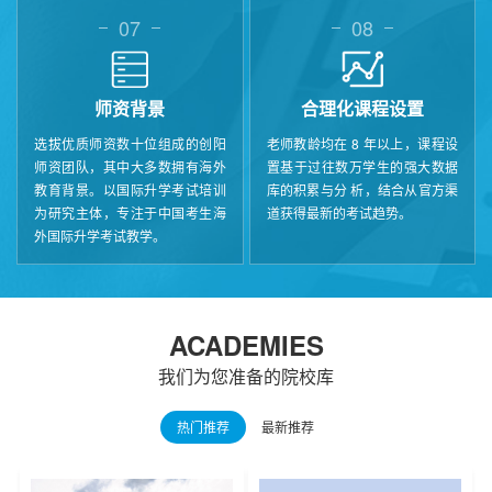
07
08
师资背景
合理化课程设置
选拔优质师资数十位组成的创阳
老师教龄均在 8 年以上，课程设
师资团队，其中大多数拥有海外
置基于过往数万学生的强大数据
教育背景。以国际升学考试培训
库的积累与分 析，结合从官方渠
为研究主体，专注于中国考生海
道获得最新的考试趋势。
外国际升学考试教学。
ACADEMIES
我们为您准备的院校库
热门推荐
最新推荐