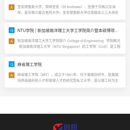
圣安德鲁斯大学，简称圣安（St Andrews），坐落于苏格兰东海
岸，是苏格兰最古老的大学。圣安德鲁斯大学在英国本土三大排名
中常年位居苏格兰第一，英国前三。在《2024卫报大学指南》……
NTU学院 | 新加坡南洋理工大学工学院简介暨本硕博项目一览
新加坡南洋理工大学工学院简介 College of Engineering 学院概况
新加坡南洋理工大学（NTU Singapore）的工学院（CoE）是工程
教育和研究领域的先锋，在世界范围内居……
麻省理工学院
麻省理工学院（MIT），成立于1861年，位于美国剑桥市，是美国
培养高级科技人才和管理人才的研究型私立大学，是以理工科为主
的综合性世界一流大学。有“世界理工大学之最”的美名。学……