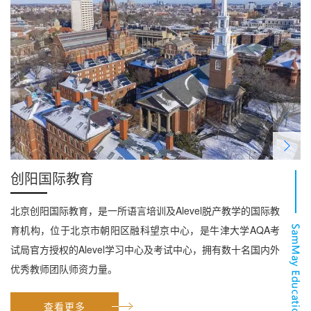
创阳国际教育
北京创阳国际教育，是一所语言培训及Alevel脱产教学的国际教
育机构，位于北京市朝阳区融科望京中心，是牛津大学AQA考
试局官方授权的Alevel学习中心及考试中心，拥有数十名国内外
优秀教师团队师资力量。
查看更多