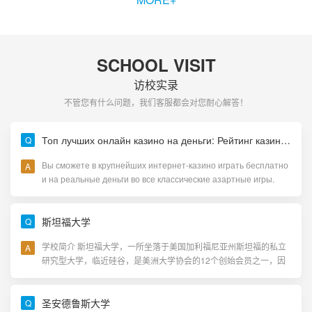
SCHOOL VISIT
访校实录
不管您有什么问题，我们客服都会对您耐心解答！
Топ лучших онлайн казино на деньги: Рейтинг казино с выводом на карту
Вы сможете в крупнейших интернет-казино играть бесплатно
и на реальные деньги во все классические азартные игры.
Также вам предложат сотни (на некоторых сайтах –
тысячи……
斯坦福大学
学校简介 斯坦福大学，一所坐落于美国加利福尼亚州斯坦福的私立
研究型大学，临近硅谷，是美洲大学协会的12个创始会员之一，因
其学术声誉和创业氛围而获评为世界上最知名的高等……
圣安德鲁斯大学