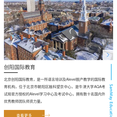
创阳国际教育
北京创阳国际教育，是一所语言培训及Alevel脱产教学的国际教
育机构，位于北京市朝阳区融科望京中心，是牛津大学AQA考
试局官方授权的Alevel学习中心及考试中心，拥有数十名国内外
优秀教师团队师资力量。
查看更多