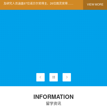
及研究人员涵盖97位诺贝尔奖得主、26位图灵奖得……
VIEW MORE
INFORMATION
留学资讯