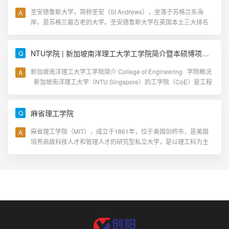
圣安德鲁斯大学，简称圣安（St Andrews），坐落于苏格兰东海
岸，是苏格兰最古老的大学。圣安德鲁斯大学在英国本土三大排名
中常年位居苏格兰第一，英国前三。在《2024卫报大学指南》……
NTU学院 | 新加坡南洋理工大学工学院简介暨本硕博项目一览
新加坡南洋理工大学工学院简介 College of Engineering 学院概况
新加坡南洋理工大学（NTU Singapore）的工学院（CoE）是工程
教育和研究领域的先锋，在世界范围内居……
麻省理工学院
麻省理工学院（MIT），成立于1861年，位于美国剑桥市，是美国
培养高级科技人才和管理人才的研究型私立大学，是以理工科为主
的综合性世界一流大学。有“世界理工大学之最”的美名。学……