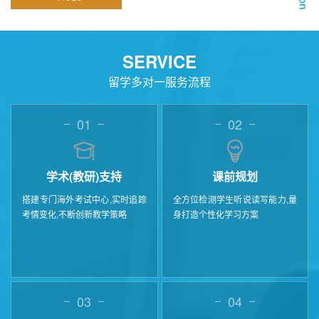
SERVICE
留学多对一服务流程
01
02
学术(教研)支持
课前规划
搭建专门海外考试中心,实时追踪
全方位检测学生听说读写能力,量
考情变化,不断创新教学策略
身打造个性化学习方案
03
04