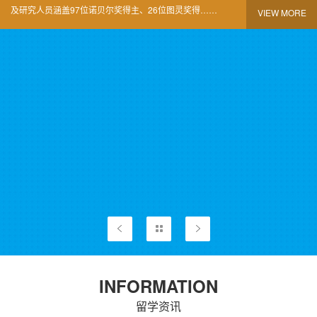
及研究人员涵盖97位诺贝尔奖得主、26位图灵奖得……
VIEW MORE
INFORMATION
留学资讯