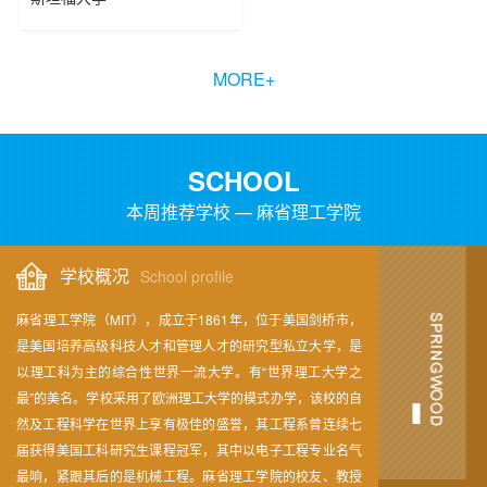
MORE+
SCHOOL
本周推荐学校 — 麻省理工学院
学校概况
School profile
麻省理工学院（MIT），成立于1861年，位于美国剑桥市，
是美国培养高级科技人才和管理人才的研究型私立大学，是
以理工科为主的综合性世界一流大学。有“世界理工大学之
最”的美名。学校采用了欧洲理工大学的模式办学，该校的自
然及工程科学在世界上享有极佳的盛誉，其工程系曾连续七
届获得美国工科研究生课程冠军，其中以电子工程专业名气
最响，紧跟其后的是机械工程。麻省理工学院的校友、教授