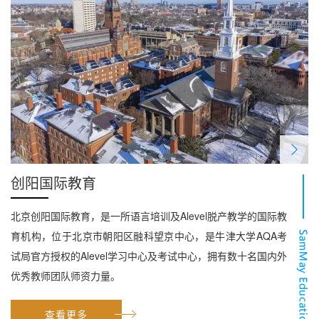
创阳国际教育
北京创阳国际教育，是一所语言培训及Alevel脱产教学的国际教
育机构，位于北京市朝阳区融科望京中心，是牛津大学AQA考
试局官方授权的Alevel学习中心及考试中心，拥有数十名国内外
优秀教师团队师资力量。
查看更多