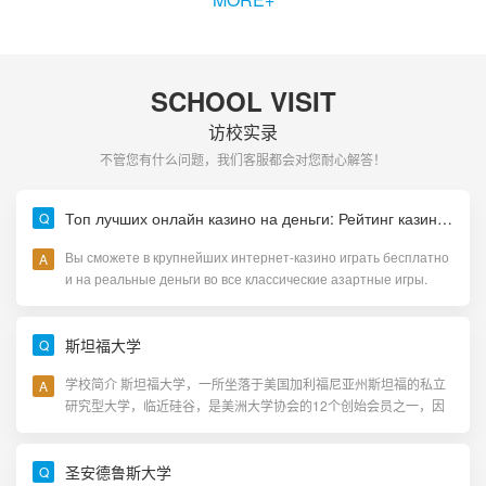
SCHOOL VISIT
访校实录
不管您有什么问题，我们客服都会对您耐心解答！
Топ лучших онлайн казино на деньги: Рейтинг казино с выводом на карту
Вы сможете в крупнейших интернет-казино играть бесплатно
и на реальные деньги во все классические азартные игры.
Также вам предложат сотни (на некоторых сайтах –
тысячи……
斯坦福大学
学校简介 斯坦福大学，一所坐落于美国加利福尼亚州斯坦福的私立
研究型大学，临近硅谷，是美洲大学协会的12个创始会员之一，因
其学术声誉和创业氛围而获评为世界上最知名的高等……
圣安德鲁斯大学