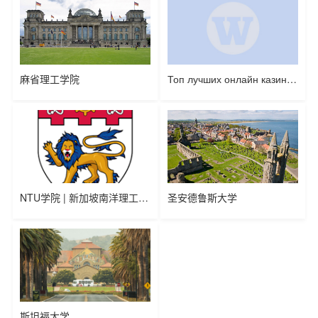
麻省理工学院
Топ лучших онлайн казино на деньги: Рейтинг казино с выводом на карту
斯坦福大学
Топ лучших онлайн казино на деньги: Рейтинг казино с выводом на карту
圣安德鲁斯大学
NTU学院 | 新加坡南洋理工大学工学院简介暨本硕博项目一览
圣安德鲁斯大学
NTU学院 | 新加坡南洋理工大学工学院简介暨本硕博项目一览
斯坦福大学
麻省理工学院