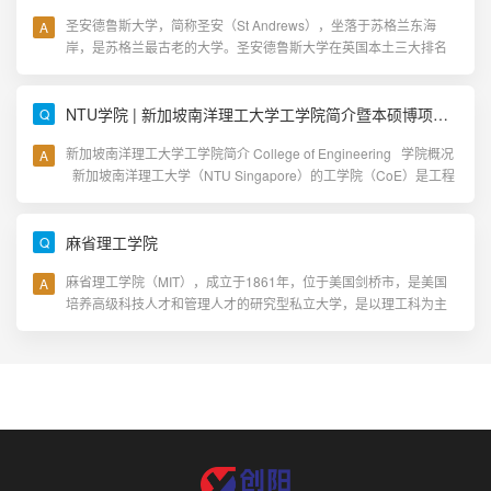
圣安德鲁斯大学，简称圣安（St Andrews），坐落于苏格兰东海
岸，是苏格兰最古老的大学。圣安德鲁斯大学在英国本土三大排名
中常年位居苏格兰第一，英国前三。在《2024卫报大学指南》……
NTU学院 | 新加坡南洋理工大学工学院简介暨本硕博项目一览
新加坡南洋理工大学工学院简介 College of Engineering 学院概况
新加坡南洋理工大学（NTU Singapore）的工学院（CoE）是工程
教育和研究领域的先锋，在世界范围内居……
麻省理工学院
麻省理工学院（MIT），成立于1861年，位于美国剑桥市，是美国
培养高级科技人才和管理人才的研究型私立大学，是以理工科为主
的综合性世界一流大学。有“世界理工大学之最”的美名。学……