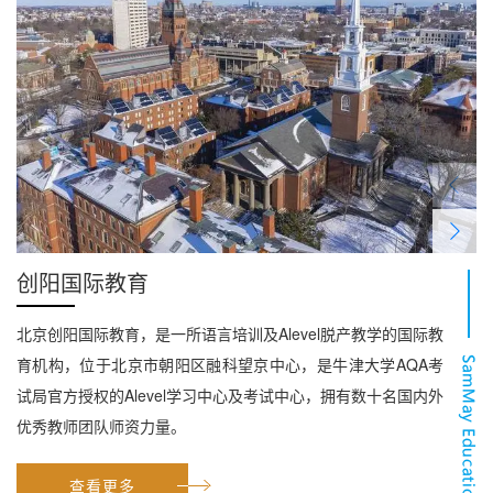
创阳国际教育
北京创阳国际教育，是一所语言培训及Alevel脱产教学的国际教
育机构，位于北京市朝阳区融科望京中心，是牛津大学AQA考
试局官方授权的Alevel学习中心及考试中心，拥有数十名国内外
优秀教师团队师资力量。
查看更多