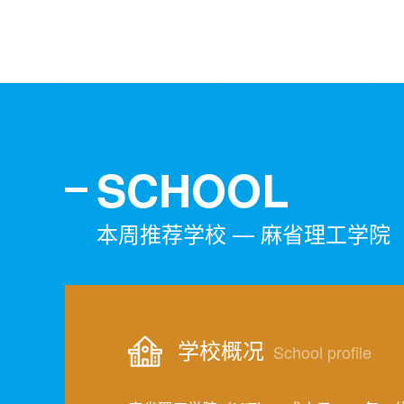
SCHOOL
本周推荐学校 — 麻省理工学院
学校概况
School profile