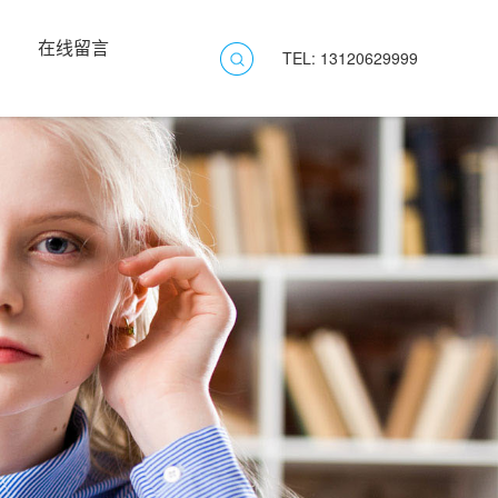
在线留言
TEL: 13120629999