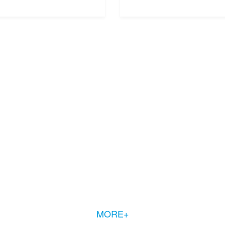
ые деньги во все классич……
近硅谷，是美洲……
加坡南洋理工大……
苏格兰最古老的大学。圣安德
MORE+