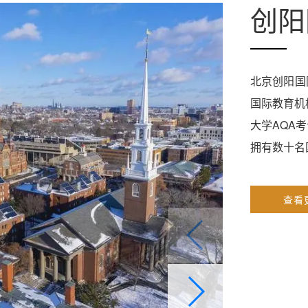
创阳
北京创阳国
国际教育机
大学AQA考
拥有数十名
查看