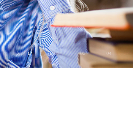
01
02
03
04
|