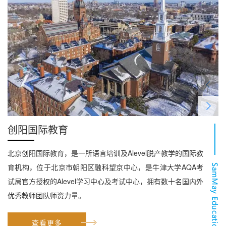
创阳国际教育
北京创阳国际教育，是一所语言培训及Alevel脱产教学的国际教
育机构，位于北京市朝阳区融科望京中心，是牛津大学AQA考
试局官方授权的Alevel学习中心及考试中心，拥有数十名国内外
优秀教师团队师资力量。
查看更多