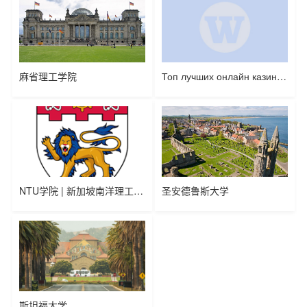
麻省理工学院
Топ лучших онлайн казино на деньги: Рейтинг казино с выводом на карту
斯坦福大学
Топ лучших онлайн казино на деньги: Рейтинг казино с выводом на карту
圣安德鲁斯大学
NTU学院 | 新加坡南洋理工大学工学院简介暨本硕博项目一览
圣安德鲁斯大学
NTU学院 | 新加坡南洋理工大学工学院简介暨本硕博项目一览
斯坦福大学
麻省理工学院