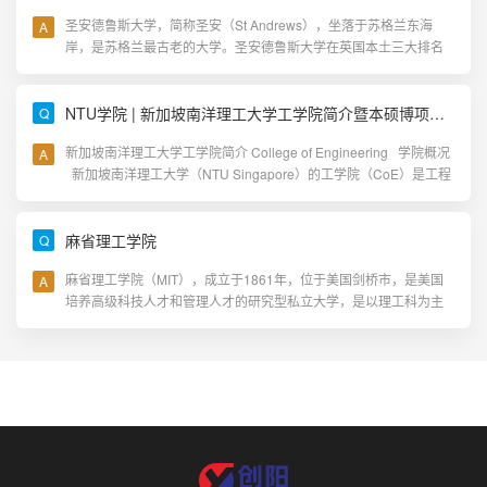
圣安德鲁斯大学，简称圣安（St Andrews），坐落于苏格兰东海
岸，是苏格兰最古老的大学。圣安德鲁斯大学在英国本土三大排名
中常年位居苏格兰第一，英国前三。在《2024卫报大学指南》……
NTU学院 | 新加坡南洋理工大学工学院简介暨本硕博项目一览
新加坡南洋理工大学工学院简介 College of Engineering 学院概况
新加坡南洋理工大学（NTU Singapore）的工学院（CoE）是工程
教育和研究领域的先锋，在世界范围内居……
麻省理工学院
麻省理工学院（MIT），成立于1861年，位于美国剑桥市，是美国
培养高级科技人才和管理人才的研究型私立大学，是以理工科为主
的综合性世界一流大学。有“世界理工大学之最”的美名。学……