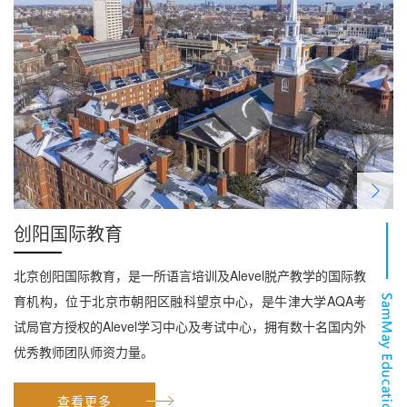
创阳国际教育
北京创阳国际教育，是一所语言培训及Alevel脱产教学的国际教
育机构，位于北京市朝阳区融科望京中心，是牛津大学AQA考
试局官方授权的Alevel学习中心及考试中心，拥有数十名国内外
优秀教师团队师资力量。
查看更多