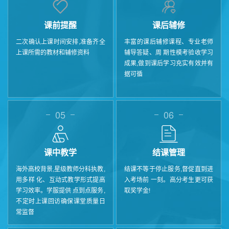
课前提醒
课后辅修
二次确认上课时间安排,准备齐全
丰富的课后辅修课程、专业老师
上课所需的教材和辅修资料
辅导答疑、周 期性模考验收学习
成果,做到课后学习充实有效并有
据可循
05
06
课中教学
结课管理
海外高校背景,星级教师分科执教,
结课不等于停止服务,督促直到进
用多样 化、互动式教学形式提高
入考场前 一刻。高分考生更可获
学习效率。学服提供 点到点服务,
取奖学金!
不定时上课回访确保课堂质量日
常监督