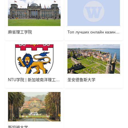
麻省理工学院
Топ лучших онлайн казино на деньги: Рейтинг казино с выводом на карту
斯坦福大学
Топ лучших онлайн казино на деньги: Рейтинг казино с выводом на карту
圣安德鲁斯大学
NTU学院 | 新加坡南洋理工大学工学院简介暨本硕博项目一览
圣安德鲁斯大学
NTU学院 | 新加坡南洋理工大学工学院简介暨本硕博项目一览
斯坦福大学
麻省理工学院