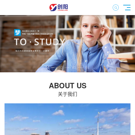
01
02
03
04
ABOUT US
关于我们