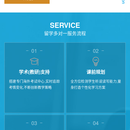
SERVICE
留学多对一服务流程
01
02
学术(教研)支持
课前规划
搭建专门海外考试中心,实时追踪
全方位检测学生听说读写能力,量
考情变化,不断创新教学策略
身打造个性化学习方案
03
04