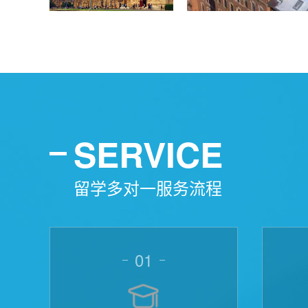
SERVICE
留学多对一服务流程
01