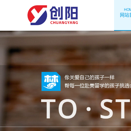
HO
网站