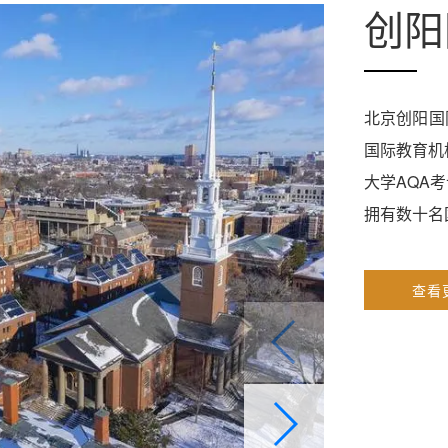
创阳
北京创阳国
国际教育机
大学AQA考
拥有数十名
查看