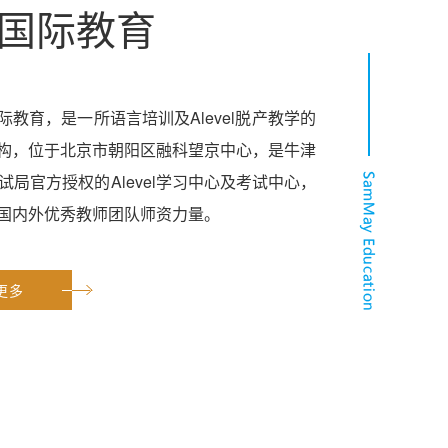
国际教育
际教育，是一所语言培训及Alevel脱产教学的
构，位于北京市朝阳区融科望京中心，是牛津
试局官方授权的Alevel学习中心及考试中心，
国内外优秀教师团队师资力量。
更多