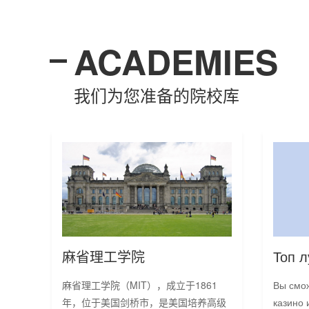
ACADEMIES
我们为您准备的院校库
麻省理工学院
Топ лучших онлайн казино на деньги: Рейтинг казино с выводом на карту
斯坦
麻省理工学院（MIT），成立于1861
Вы сможете в крупнейших интернет-
Вы смож
学校简
年，位于美国剑桥市，是美国培养高级
казино играть бесплатно и на
казино 
加利福