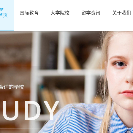
ME
国际教育
大学院校
留学资讯
关于我们
首页