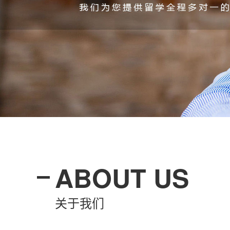
ABOUT US
关于我们