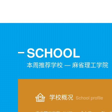
SCHOOL
本周推荐学校 — 麻省理工学院
学校概况
School profile