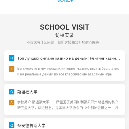
SCHOOL VISIT
访校实录
不管您有什么问题，我们客服都会对您耐心解答！
Топ лучших онлайн казино на деньги: Рейтинг казино с выводом на карту
Вы сможете в крупнейших интернет-казино играть бесплатно
и на реальные деньги во все классические азартные игры.
Также вам предложат сотни (на некоторых сайтах –
тысячи……
斯坦福大学
学校简介 斯坦福大学，一所坐落于美国加利福尼亚州斯坦福的私立
研究型大学，临近硅谷，是美洲大学协会的12个创始会员之一，因
其学术声誉和创业氛围而获评为世界上最知名的高等……
圣安德鲁斯大学