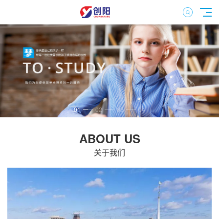
01
02
03
04
ABOUT US
关于我们