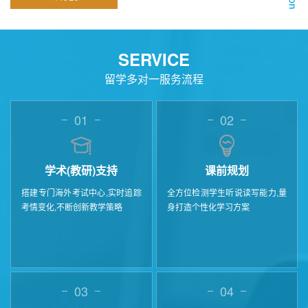
SERVICE
留学多对一服务流程
01
02
学术(教研)支持
课前规划
搭建专门海外考试中心,实时追踪
全方位检测学生听说读写能力,量
考情变化,不断创新教学策略
身打造个性化学习方案
03
04