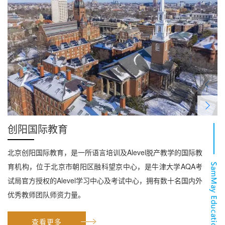
创阳国际教育
北京创阳国际教育，是一所语言培训及Alevel脱产教学的国际教
育机构，位于北京市朝阳区融科望京中心，是牛津大学AQA考
试局官方授权的Alevel学习中心及考试中心，拥有数十名国内外
优秀教师团队师资力量。
查看更多