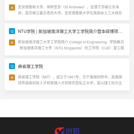
圣安德鲁斯大学，简称圣安（St Andrews），坐落于苏格兰东海
岸，是苏格兰最古老的大学。圣安德鲁斯大学在英国本土三大排名
中常年位居苏格兰第一，英国前三。在《2024卫报大学指南》……
NTU学院 | 新加坡南洋理工大学工学院简介暨本硕博项目一览
新加坡南洋理工大学工学院简介 College of Engineering 学院概况
新加坡南洋理工大学（NTU Singapore）的工学院（CoE）是工程
教育和研究领域的先锋，在世界范围内居……
麻省理工学院
麻省理工学院（MIT），成立于1861年，位于美国剑桥市，是美国
培养高级科技人才和管理人才的研究型私立大学，是以理工科为主
的综合性世界一流大学。有“世界理工大学之最”的美名。学……