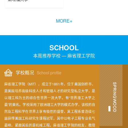
MORE+
SCHOOL
本周推荐学校 — 麻省理工学院
学校概况
School profile
麻省理工学院（MIT），成立于1861年，位于美国剑桥市，
是美国培养高级科技人才和管理人才的研究型私立大学，是
以理工科为主的综合性世界一流大学。有“世界理工大学之
最”的美名。学校采用了欧洲理工大学的模式办学，该校的自
然及工程科学在世界上享有极佳的盛誉，其工程系曾连续七
届获得美国工科研究生课程冠军，其中以电子工程专业名气
最响，紧跟其后的是机械工程。麻省理工学院的校友、教授