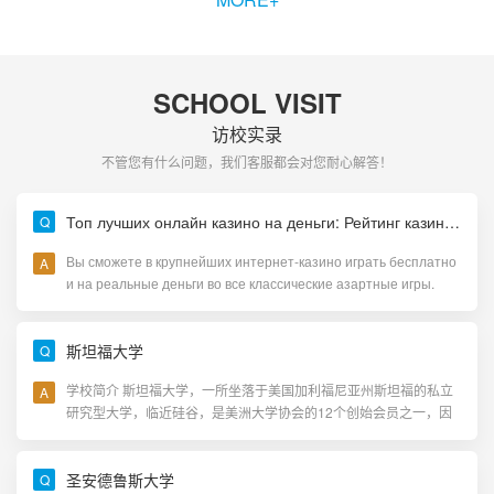
SCHOOL VISIT
访校实录
不管您有什么问题，我们客服都会对您耐心解答！
Топ лучших онлайн казино на деньги: Рейтинг казино с выводом на карту
Вы сможете в крупнейших интернет-казино играть бесплатно
и на реальные деньги во все классические азартные игры.
Также вам предложат сотни (на некоторых сайтах –
тысячи……
斯坦福大学
学校简介 斯坦福大学，一所坐落于美国加利福尼亚州斯坦福的私立
研究型大学，临近硅谷，是美洲大学协会的12个创始会员之一，因
其学术声誉和创业氛围而获评为世界上最知名的高等……
圣安德鲁斯大学