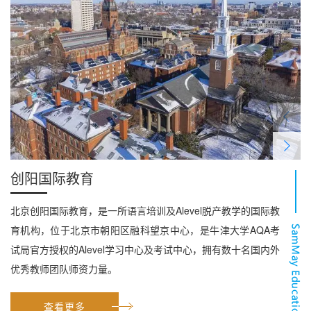
创阳国际教育
北京创阳国际教育，是一所语言培训及Alevel脱产教学的国际教
育机构，位于北京市朝阳区融科望京中心，是牛津大学AQA考
试局官方授权的Alevel学习中心及考试中心，拥有数十名国内外
优秀教师团队师资力量。
查看更多