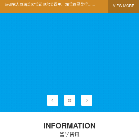
及研究人员涵盖97位诺贝尔奖得主、26位图灵奖得……
VIEW MORE
INFORMATION
留学资讯