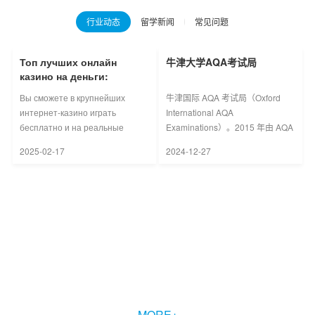
行业动态
留学新闻
常见问题
Топ лучших онлайн
Топ лучших онлайн
Топ лучших онлайн
牛津大学AQA考试局
“从考研失利到拿到留学
一次说清楚留位费
казино на деньги:
казино на деньги:
казино на деньги:
offer，我只花了5天。”
Рейтинг казино с
Рейтинг казино с
Рейтинг казино с
Вы сможете в крупнейших
Вы сможете в крупнейших
Вы сможете в крупнейших
牛津国际 AQA 考试局（Oxford
就在昨日，2025考研终于迎来落
在申请留学的过程中，留位费”这
выводом на карту
выводом на карту
выводом на карту
интернет-казино играть
интернет-казино играть
интернет-казино играть
International AQA
幕，政治、英语、数学等科目相继
个名词可能会让不少人困惑。今天
бесплатно и на реальные
бесплатно и на реальные
бесплатно и на реальные
Examinations）。2015 年由 AQA
而来的“地狱难度”，让网上一片哀
指南君就来详细讲解什么是留位
деньги во все классические
деньги во все классические
деньги во все классические
考试局和牛津大学出版社联合组
嚎。 “天老爷，裸考……
费、为何需……
2025-02-17
2025-02-17
2025-02-17
2024-12-27
2024-12-27
2024-12-26
азартные игры. Т……
азартные игры. Т……
азартные игры. Т……
建。牛津 A……
哥大学生挂科3门被退学！藤
校还要“挤破头”进吗？
“哥大挂科3门，被退学！”原来藤校
除了令人艳羡的名校光环之外，还
有如此残酷的一面…… 最近指南
君刷到……
2024-12-26
MORE+