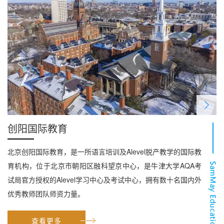
创阳国际教育
北京创阳国际教育，是一所语言培训及Alevel脱产教学的国际教
育机构，位于北京市朝阳区融科望京中心，是牛津大学AQA考
试局官方授权的Alevel学习中心及考试中心，拥有数十名国内外
优秀教师团队师资力量。
查看更多