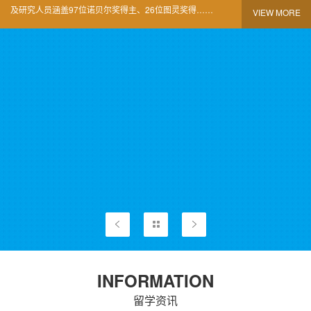
及研究人员涵盖97位诺贝尔奖得主、26位图灵奖得……
VIEW MORE
INFORMATION
留学资讯