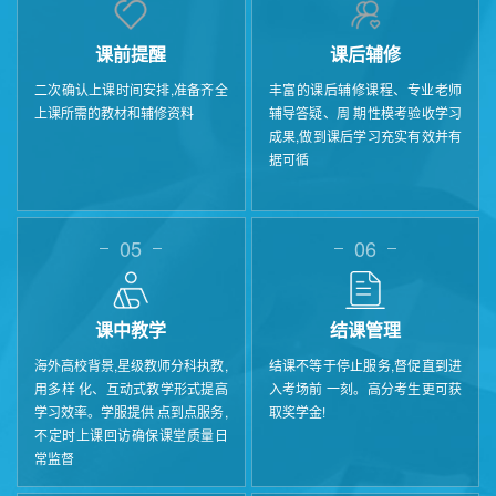
课前提醒
课后辅修
二次确认上课时间安排,准备齐全
丰富的课后辅修课程、专业老师
上课所需的教材和辅修资料
辅导答疑、周 期性模考验收学习
成果,做到课后学习充实有效并有
据可循
05
06
课中教学
结课管理
海外高校背景,星级教师分科执教,
结课不等于停止服务,督促直到进
用多样 化、互动式教学形式提高
入考场前 一刻。高分考生更可获
学习效率。学服提供 点到点服务,
取奖学金!
不定时上课回访确保课堂质量日
常监督