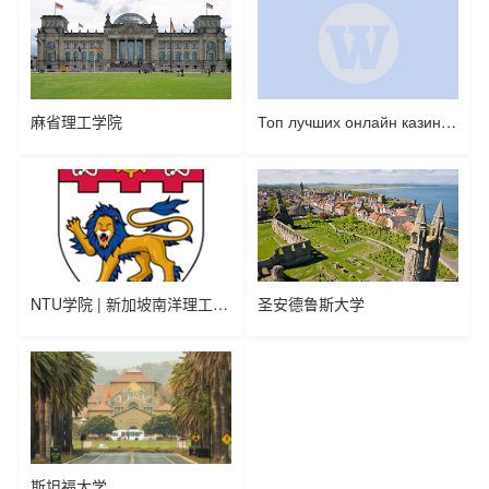
麻省理工学院
Топ лучших онлайн казино на деньги: Рейтинг казино с выводом на карту
斯坦福大学
Топ лучших онлайн казино на деньги: Рейтинг казино с выводом на карту
圣安德鲁斯大学
NTU学院 | 新加坡南洋理工大学工学院简介暨本硕博项目一览
圣安德鲁斯大学
NTU学院 | 新加坡南洋理工大学工学院简介暨本硕博项目一览
斯坦福大学
麻省理工学院