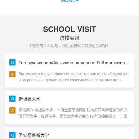
SCHOOL VISIT
访校实录
不管您有什么问题，我们客服都会对您耐心解答！
Топ лучших онлайн казино на деньги: Рейтинг казино с выводом на карту
Вы сможете в крупнейших интернет-казино играть бесплатно
и на реальные деньги во все классические азартные игры.
Также вам предложат сотни (на некоторых сайтах –
тысячи……
斯坦福大学
学校简介 斯坦福大学，一所坐落于美国加利福尼亚州斯坦福的私立
研究型大学，临近硅谷，是美洲大学协会的12个创始会员之一，因
其学术声誉和创业氛围而获评为世界上最知名的高等……
圣安德鲁斯大学