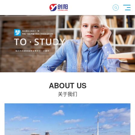
01
02
03
04
ABOUT US
关于我们