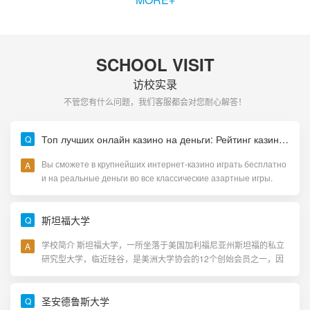
SCHOOL VISIT
访校实录
不管您有什么问题，我们客服都会对您耐心解答！
Топ лучших онлайн казино на деньги: Рейтинг казино с выводом на карту
Вы сможете в крупнейших интернет-казино играть бесплатно
и на реальные деньги во все классические азартные игры.
Также вам предложат сотни (на некоторых сайтах –
тысячи……
斯坦福大学
学校简介 斯坦福大学，一所坐落于美国加利福尼亚州斯坦福的私立
研究型大学，临近硅谷，是美洲大学协会的12个创始会员之一，因
其学术声誉和创业氛围而获评为世界上最知名的高等……
圣安德鲁斯大学