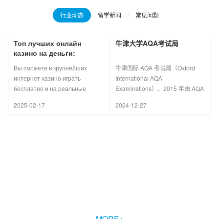
行业动态
留学新闻
常见问题
Топ лучших онлайн
Топ лучших онлайн
Топ лучших онлайн
牛津大学AQA考试局
“从考研失利到拿到留学
一次说清楚留位费
казино на деньги:
казино на деньги:
казино на деньги:
offer，我只花了5天。”
Рейтинг казино с
Рейтинг казино с
Рейтинг казино с
Вы сможете в крупнейших
Вы сможете в крупнейших
Вы сможете в крупнейших
牛津国际 AQA 考试局（Oxford
就在昨日，2025考研终于迎来落
在申请留学的过程中，留位费”这
выводом на карту
выводом на карту
выводом на карту
интернет-казино играть
интернет-казино играть
интернет-казино играть
International AQA
幕，政治、英语、数学等科目相继
个名词可能会让不少人困惑。今天
бесплатно и на реальные
бесплатно и на реальные
бесплатно и на реальные
Examinations）。2015 年由 AQA
而来的“地狱难度”，让网上一片哀
指南君就来详细讲解什么是留位
деньги во все классические
деньги во все классические
деньги во все классические
考试局和牛津大学出版社联合组
嚎。 “天老爷，裸考……
费、为何需……
2025-02-17
2025-02-17
2025-02-17
2024-12-27
2024-12-27
2024-12-26
азартные игры. Т……
азартные игры. Т……
азартные игры. Т……
建。牛津 A……
哥大学生挂科3门被退学！藤
校还要“挤破头”进吗？
“哥大挂科3门，被退学！”原来藤校
除了令人艳羡的名校光环之外，还
有如此残酷的一面…… 最近指南
君刷到……
2024-12-26
MORE+