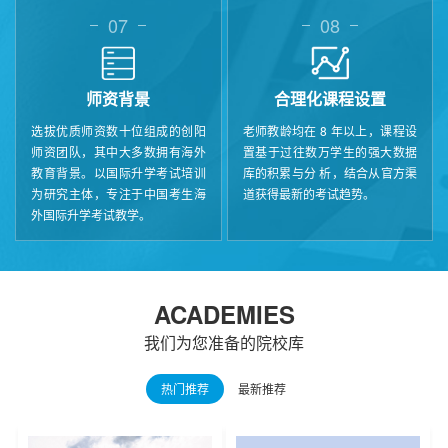
07
08
师资背景
合理化课程设置
选拔优质师资数十位组成的创阳
老师教龄均在 8 年以上，课程设
师资团队，其中大多数拥有海外
置基于过往数万学生的强大数据
教育背景。以国际升学考试培训
库的积累与分 析，结合从官方渠
为研究主体，专注于中国考生海
道获得最新的考试趋势。
外国际升学考试教学。
ACADEMIES
我们为您准备的院校库
热门推荐
最新推荐