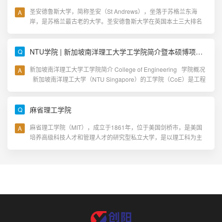
圣安德鲁斯大学，简称圣安（St Andrews），坐落于苏格兰东海
岸，是苏格兰最古老的大学。圣安德鲁斯大学在英国本土三大排名
中常年位居苏格兰第一，英国前三。在《2024卫报大学指南》……
NTU学院 | 新加坡南洋理工大学工学院简介暨本硕博项目一览
新加坡南洋理工大学工学院简介 College of Engineering 学院概况
新加坡南洋理工大学（NTU Singapore）的工学院（CoE）是工程
教育和研究领域的先锋，在世界范围内居……
麻省理工学院
麻省理工学院（MIT），成立于1861年，位于美国剑桥市，是美国
培养高级科技人才和管理人才的研究型私立大学，是以理工科为主
的综合性世界一流大学。有“世界理工大学之最”的美名。学……