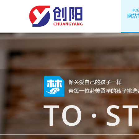
HO
网站