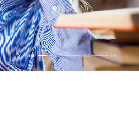
01
02
03
04
|