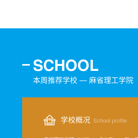
SCHOOL
本周推荐学校 — 麻省理工学院
学校概况
School profile