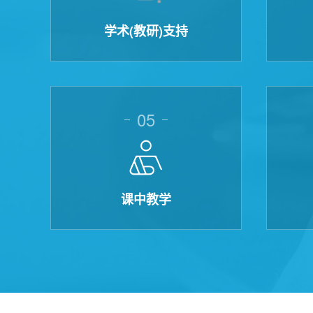
学术(教研)支持
05
课中教学