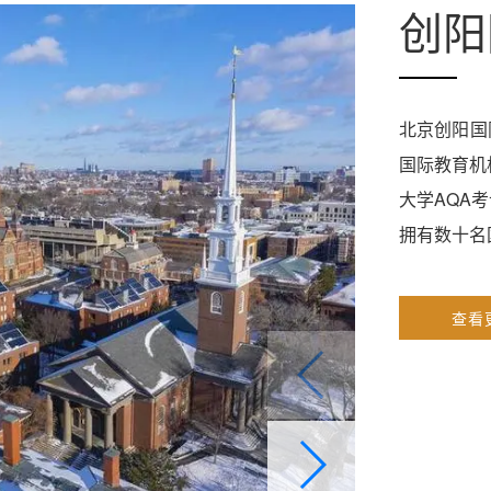
创阳
北京创阳国
国际教育机
大学AQA考
拥有数十名
查看