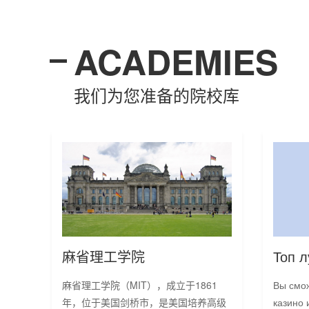
ACADEMIES
我们为您准备的院校库
麻省理工学院
Топ лучших онлайн казино на деньги: Рейтинг казино с выводом на карту
斯坦
麻省理工学院（MIT），成立于1861
Вы сможете в крупнейших интернет-
Вы смож
学校简
年，位于美国剑桥市，是美国培养高级
казино играть бесплатно и на
казино 
加利福