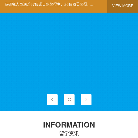
及研究人员涵盖97位诺贝尔奖得主、26位图灵奖得……
VIEW MORE
INFORMATION
留学资讯