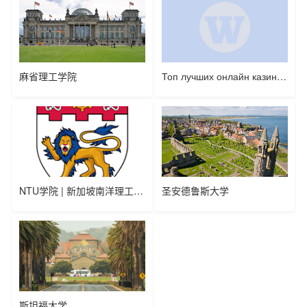
麻省理工学院
Топ лучших онлайн казино на деньги: Рейтинг казино с выводом на карту
斯坦福大学
Топ лучших онлайн казино на деньги: Рейтинг казино с выводом на карту
圣安德鲁斯大学
NTU学院 | 新加坡南洋理工大学工学院简介暨本硕博项目一览
圣安德鲁斯大学
NTU学院 | 新加坡南洋理工大学工学院简介暨本硕博项目一览
斯坦福大学
麻省理工学院