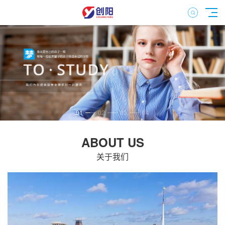
01
02
03
04
ABOUT US
关于我们