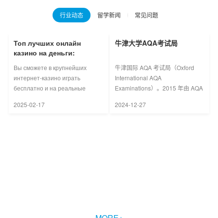
行业动态
留学新闻
常见问题
Топ лучших онлайн
Топ лучших онлайн
Топ лучших онлайн
牛津大学AQA考试局
“从考研失利到拿到留学
一次说清楚留位费
казино на деньги:
казино на деньги:
казино на деньги:
offer，我只花了5天。”
Рейтинг казино с
Рейтинг казино с
Рейтинг казино с
Вы сможете в крупнейших
Вы сможете в крупнейших
Вы сможете в крупнейших
牛津国际 AQA 考试局（Oxford
就在昨日，2025考研终于迎来落
在申请留学的过程中，留位费”这
выводом на карту
выводом на карту
выводом на карту
интернет-казино играть
интернет-казино играть
интернет-казино играть
International AQA
幕，政治、英语、数学等科目相继
个名词可能会让不少人困惑。今天
бесплатно и на реальные
бесплатно и на реальные
бесплатно и на реальные
Examinations）。2015 年由 AQA
而来的“地狱难度”，让网上一片哀
指南君就来详细讲解什么是留位
деньги во все классические
деньги во все классические
деньги во все классические
考试局和牛津大学出版社联合组
嚎。 “天老爷，裸考……
费、为何需……
2025-02-17
2025-02-17
2025-02-17
2024-12-27
2024-12-27
2024-12-26
азартные игры. Т……
азартные игры. Т……
азартные игры. Т……
建。牛津 A……
哥大学生挂科3门被退学！藤
校还要“挤破头”进吗？
“哥大挂科3门，被退学！”原来藤校
除了令人艳羡的名校光环之外，还
有如此残酷的一面…… 最近指南
君刷到……
2024-12-26
MORE+