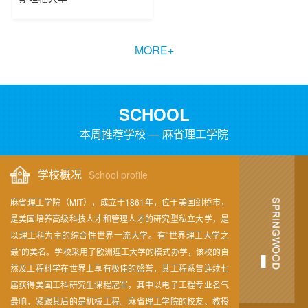
MORE+
SCHOOL
本周推荐学校 — 麻省理工学院
学校概况
School profile
麻省理工学院（MIT），成立于1861年，位于美国剑桥市，
是美国培养高级科技人才和管理人才的研究型私立大学，是
以理工科为主的综合性世界一流大学。有“世界理工大学之
最”的美名。学校采用了欧洲理工大学的模式办学，该校的自
然及工程科学在世界上享有极佳的盛誉，其工程系曾连续七
届获得美国工科研究生课程冠军，其中以电子工程专业名气
最响，紧跟其后的是机械工程。麻省理工学院的校友、教授