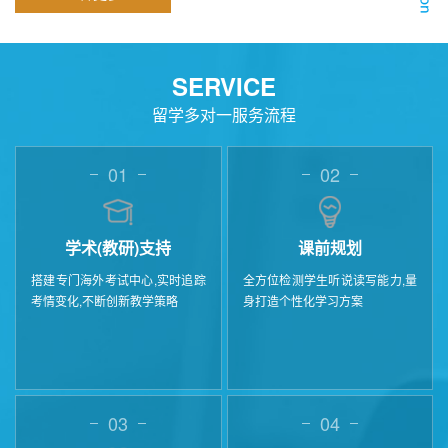
SERVICE
留学多对一服务流程
01
02
学术(教研)支持
课前规划
搭建专门海外考试中心,实时追踪
全方位检测学生听说读写能力,量
考情变化,不断创新教学策略
身打造个性化学习方案
03
04