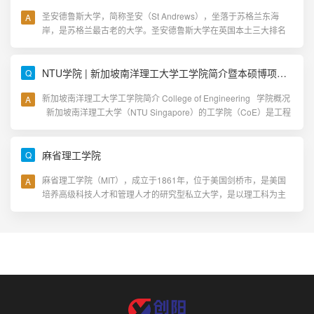
圣安德鲁斯大学，简称圣安（St Andrews），坐落于苏格兰东海
岸，是苏格兰最古老的大学。圣安德鲁斯大学在英国本土三大排名
中常年位居苏格兰第一，英国前三。在《2024卫报大学指南》……
NTU学院 | 新加坡南洋理工大学工学院简介暨本硕博项目一览
新加坡南洋理工大学工学院简介 College of Engineering 学院概况
新加坡南洋理工大学（NTU Singapore）的工学院（CoE）是工程
教育和研究领域的先锋，在世界范围内居……
麻省理工学院
麻省理工学院（MIT），成立于1861年，位于美国剑桥市，是美国
培养高级科技人才和管理人才的研究型私立大学，是以理工科为主
的综合性世界一流大学。有“世界理工大学之最”的美名。学……