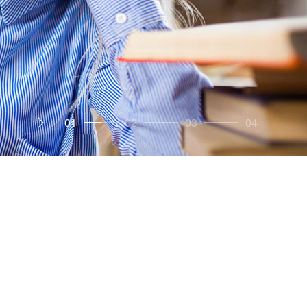
01
02
03
04
|