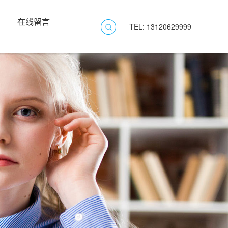
在线留言
TEL: 13120629999