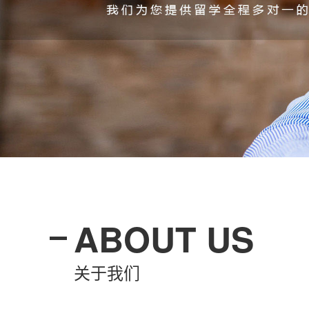
ABOUT US
关于我们