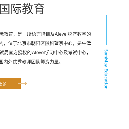
国际教育
际教育，是一所语言培训及Alevel脱产教学的
构，位于北京市朝阳区融科望京中心，是牛津
试局官方授权的Alevel学习中心及考试中心，
国内外优秀教师团队师资力量。
更多