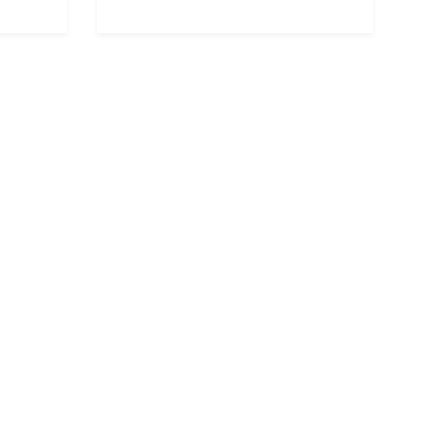
鲁斯……
苏格兰最古老的大学。圣安德鲁斯……
加坡南洋理工大……