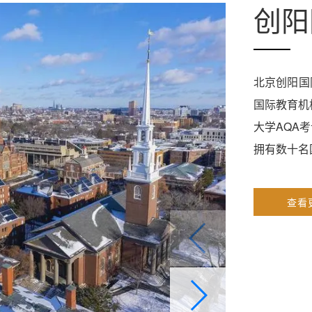
创阳
北京创阳国
国际教育机
大学AQA考
拥有数十名
查看