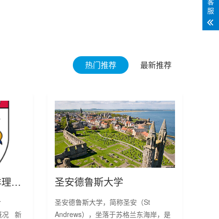
客
服
热门推荐
最新推荐
NTU学院 | 新加坡南洋理工大学工学院简介暨本硕博项目一览
圣安德鲁斯大学
NTU学院 | 新加坡南洋理工大学工学院简介暨本硕博项目一览
介
t
圣安德鲁斯大学，简称圣安（St
新加坡南洋理工大学工学院简介
学院概况 新
海岸，是
Andrews），坐落于苏格兰东海岸，是
College of Engineering 学院概况 新