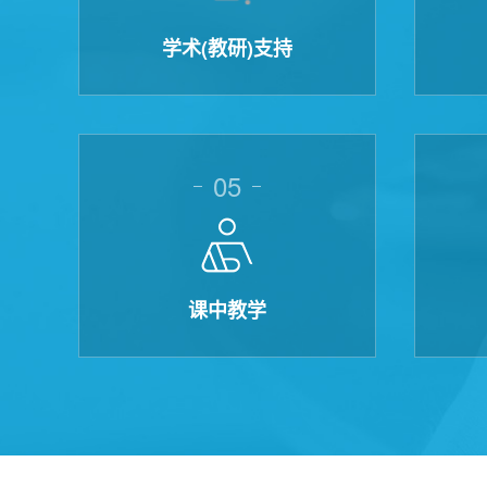
学术(教研)支持
05
课中教学