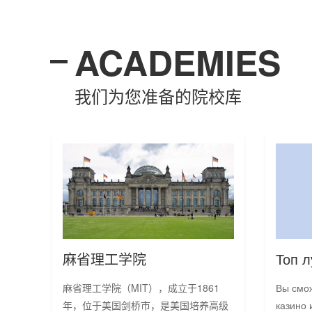
ACADEMIES
我们为您准备的院校库
麻省理工学院
Топ лучших онлайн казино на деньги: Рейтинг казино с выводом на карту
斯坦
麻省理工学院（MIT），成立于1861
Вы сможете в крупнейших интернет-
Вы смож
学校简
年，位于美国剑桥市，是美国培养高级
казино играть бесплатно и на
казино 
加利福