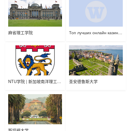
麻省理工学院
Топ лучших онлайн казино на деньги: Рейтинг казино с выводом на карту
斯坦福大学
Топ лучших онлайн казино на деньги: Рейтинг казино с выводом на карту
圣安德鲁斯大学
NTU学院 | 新加坡南洋理工大学工学院简介暨本硕博项目一览
圣安德鲁斯大学
NTU学院 | 新加坡南洋理工大学工学院简介暨本硕博项目一览
斯坦福大学
麻省理工学院