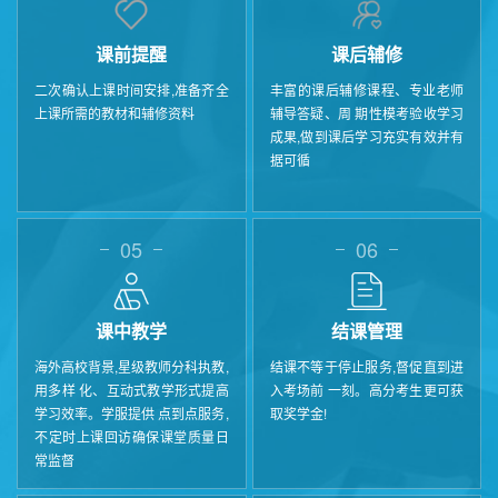
课前提醒
课后辅修
二次确认上课时间安排,准备齐全
丰富的课后辅修课程、专业老师
上课所需的教材和辅修资料
辅导答疑、周 期性模考验收学习
成果,做到课后学习充实有效并有
据可循
05
06
课中教学
结课管理
海外高校背景,星级教师分科执教,
结课不等于停止服务,督促直到进
用多样 化、互动式教学形式提高
入考场前 一刻。高分考生更可获
学习效率。学服提供 点到点服务,
取奖学金!
不定时上课回访确保课堂质量日
常监督