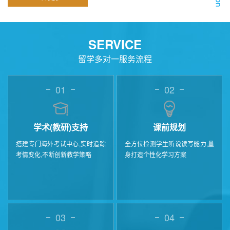
SERVICE
留学多对一服务流程
01
02
学术(教研)支持
课前规划
搭建专门海外考试中心,实时追踪
全方位检测学生听说读写能力,量
考情变化,不断创新教学策略
身打造个性化学习方案
03
04