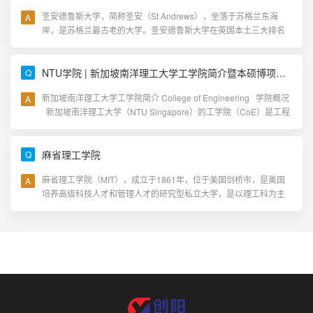
圣安德鲁斯大学，简称圣安（St Andrews），坐落于苏格兰东海
岸，是苏格兰最古老的大学。圣安德鲁斯大学在英国本土三大排名
中常年位居苏格兰第一，英国前三。在《2024卫报大学指南》……
NTU学院 | 新加坡南洋理工大学工学院简介暨本硕博项目一览
新加坡南洋理工大学工学院简介 College of Engineering 学院概况
新加坡南洋理工大学（NTU Singapore）的工学院（CoE）是工程
教育和研究领域的先锋，在世界范围内居……
麻省理工学院
麻省理工学院（MIT），成立于1861年，位于美国剑桥市，是美国
培养高级科技人才和管理人才的研究型私立大学，是以理工科为主
的综合性世界一流大学。有“世界理工大学之最”的美名。学……