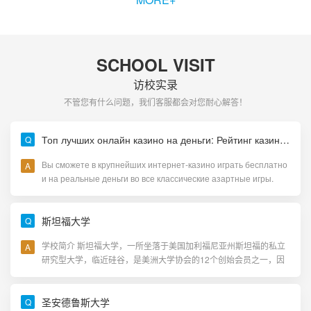
SCHOOL VISIT
访校实录
不管您有什么问题，我们客服都会对您耐心解答！
Топ лучших онлайн казино на деньги: Рейтинг казино с выводом на карту
Вы сможете в крупнейших интернет-казино играть бесплатно
и на реальные деньги во все классические азартные игры.
Также вам предложат сотни (на некоторых сайтах –
тысячи……
斯坦福大学
学校简介 斯坦福大学，一所坐落于美国加利福尼亚州斯坦福的私立
研究型大学，临近硅谷，是美洲大学协会的12个创始会员之一，因
其学术声誉和创业氛围而获评为世界上最知名的高等……
圣安德鲁斯大学