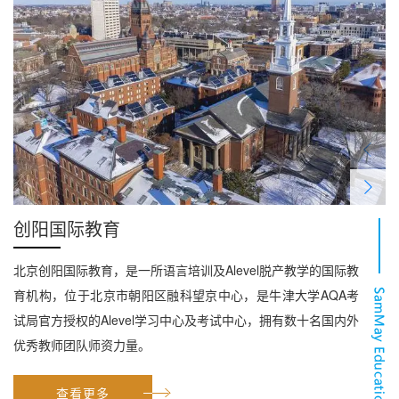
创阳国际教育
北京创阳国际教育，是一所语言培训及Alevel脱产教学的国际教
育机构，位于北京市朝阳区融科望京中心，是牛津大学AQA考
试局官方授权的Alevel学习中心及考试中心，拥有数十名国内外
优秀教师团队师资力量。
查看更多