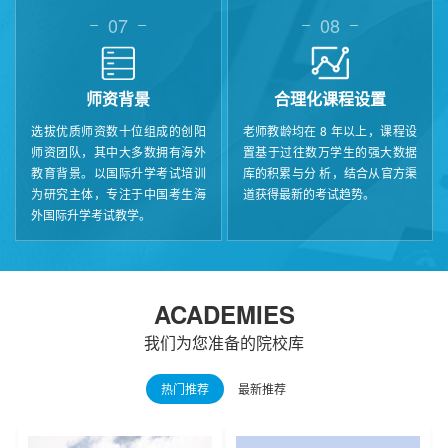
07
08
师资背景
合理化课程设置
选拔优质师资数十位组成的创阳
老师教龄均在 8 年以上，课程设
师资团队，其中大多数拥有海外
置基于过往数万学生的强大数据
教育背景。以国际升学考试培训
库的积累与分 析，结合从官方渠
为研究主体，专注于中国考生海
道获得最新的考试趋势。
外国际升学考试教学。
ACADEMIES
我们为您准备的院校库
热门推荐
最新推荐