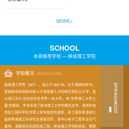
MORE+
SCHOOL
本周推荐学校 — 麻省理工学院
学校概况
School profile
麻省理工学院（MIT），成立于1861年，位于美国剑桥市，
是美国培养高级科技人才和管理人才的研究型私立大学，是
以理工科为主的综合性世界一流大学。有“世界理工大学之
最”的美名。学校采用了欧洲理工大学的模式办学，该校的自
然及工程科学在世界上享有极佳的盛誉，其工程系曾连续七
届获得美国工科研究生课程冠军，其中以电子工程专业名气
最响，紧跟其后的是机械工程。麻省理工学院的校友、教授