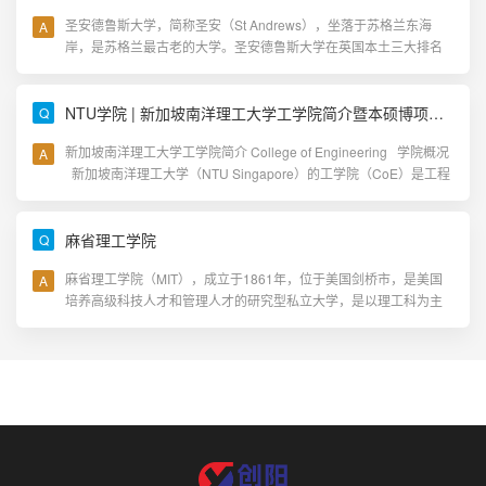
圣安德鲁斯大学，简称圣安（St Andrews），坐落于苏格兰东海
岸，是苏格兰最古老的大学。圣安德鲁斯大学在英国本土三大排名
中常年位居苏格兰第一，英国前三。在《2024卫报大学指南》……
NTU学院 | 新加坡南洋理工大学工学院简介暨本硕博项目一览
新加坡南洋理工大学工学院简介 College of Engineering 学院概况
新加坡南洋理工大学（NTU Singapore）的工学院（CoE）是工程
教育和研究领域的先锋，在世界范围内居……
麻省理工学院
麻省理工学院（MIT），成立于1861年，位于美国剑桥市，是美国
培养高级科技人才和管理人才的研究型私立大学，是以理工科为主
的综合性世界一流大学。有“世界理工大学之最”的美名。学……