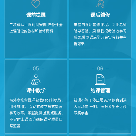
课前提醒
课后辅修
二次确认上课时间安排,准备齐全
丰富的课后辅修课程、专业老师
上课所需的教材和辅修资料
辅导答疑、周 期性模考验收学习
成果,做到课后学习充实有效并有
据可循
05
06
课中教学
结课管理
海外高校背景,星级教师分科执教,
结课不等于停止服务,督促直到进
用多样 化、互动式教学形式提高
入考场前 一刻。高分考生更可获
学习效率。学服提供 点到点服务,
取奖学金!
不定时上课回访确保课堂质量日
常监督