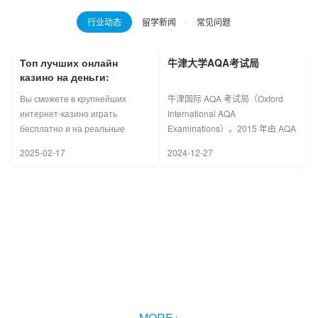
行业动态
留学新闻
常见问题
Топ лучших онлайн
Топ лучших онлайн
Топ лучших онлайн
牛津大学AQA考试局
“从考研失利到拿到留学
一次说清楚留位费
казино на деньги:
казино на деньги:
казино на деньги:
offer，我只花了5天。”
Рейтинг казино с
Рейтинг казино с
Рейтинг казино с
Вы сможете в крупнейших
Вы сможете в крупнейших
Вы сможете в крупнейших
牛津国际 AQA 考试局（Oxford
就在昨日，2025考研终于迎来落
在申请留学的过程中，留位费”这
выводом на карту
выводом на карту
выводом на карту
интернет-казино играть
интернет-казино играть
интернет-казино играть
International AQA
幕，政治、英语、数学等科目相继
个名词可能会让不少人困惑。今天
бесплатно и на реальные
бесплатно и на реальные
бесплатно и на реальные
Examinations）。2015 年由 AQA
而来的“地狱难度”，让网上一片哀
指南君就来详细讲解什么是留位
деньги во все классические
деньги во все классические
деньги во все классические
考试局和牛津大学出版社联合组
嚎。 “天老爷，裸考……
费、为何需……
2025-02-17
2025-02-17
2025-02-17
2024-12-27
2024-12-27
2024-12-26
азартные игры. Т……
азартные игры. Т……
азартные игры. Т……
建。牛津 A……
哥大学生挂科3门被退学！藤
校还要“挤破头”进吗？
“哥大挂科3门，被退学！”原来藤校
除了令人艳羡的名校光环之外，还
有如此残酷的一面…… 最近指南
君刷到……
2024-12-26
MORE+