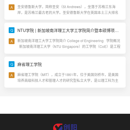
圣安德鲁斯大学，简称圣安（St Andrews），坐落于苏格兰东海
岸，是苏格兰最古老的大学。圣安德鲁斯大学在英国本土三大排名
中常年位居苏格兰第一，英国前三。在《2024卫报大学指南》……
NTU学院 | 新加坡南洋理工大学工学院简介暨本硕博项目一览
新加坡南洋理工大学工学院简介 College of Engineering 学院概况
新加坡南洋理工大学（NTU Singapore）的工学院（CoE）是工程
教育和研究领域的先锋，在世界范围内居……
麻省理工学院
麻省理工学院（MIT），成立于1861年，位于美国剑桥市，是美国
培养高级科技人才和管理人才的研究型私立大学，是以理工科为主
的综合性世界一流大学。有“世界理工大学之最”的美名。学……