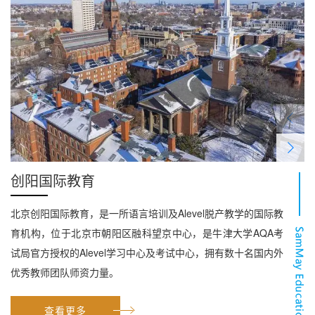
创阳国际教育
北京创阳国际教育，是一所语言培训及Alevel脱产教学的国际教
育机构，位于北京市朝阳区融科望京中心，是牛津大学AQA考
试局官方授权的Alevel学习中心及考试中心，拥有数十名国内外
优秀教师团队师资力量。
查看更多