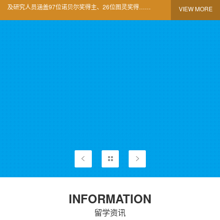
及研究人员涵盖97位诺贝尔奖得主、26位图灵奖得……
VIEW MORE
INFORMATION
留学资讯