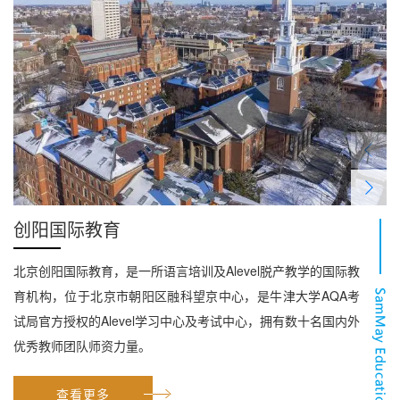
创阳国际教育
北京创阳国际教育，是一所语言培训及Alevel脱产教学的国际教
育机构，位于北京市朝阳区融科望京中心，是牛津大学AQA考
试局官方授权的Alevel学习中心及考试中心，拥有数十名国内外
优秀教师团队师资力量。
查看更多