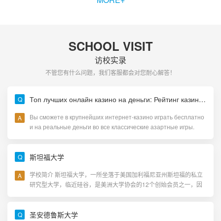
SCHOOL VISIT
访校实录
不管您有什么问题，我们客服都会对您耐心解答！
Топ лучших онлайн казино на деньги: Рейтинг казино с выводом на карту
Вы сможете в крупнейших интернет-казино играть бесплатно
и на реальные деньги во все классические азартные игры.
Также вам предложат сотни (на некоторых сайтах –
тысячи……
斯坦福大学
学校简介 斯坦福大学，一所坐落于美国加利福尼亚州斯坦福的私立
研究型大学，临近硅谷，是美洲大学协会的12个创始会员之一，因
其学术声誉和创业氛围而获评为世界上最知名的高等……
圣安德鲁斯大学