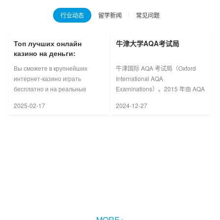
行业动态
留学新闻
常见问题
Топ лучших онлайн
Топ лучших онлайн
Топ лучших онлайн
牛津大学AQA考试局
“从考研失利到拿到留学
一次说清楚留位费
казино на деньги:
казино на деньги:
казино на деньги:
offer，我只花了5天。”
Рейтинг казино с
Рейтинг казино с
Рейтинг казино с
Вы сможете в крупнейших
Вы сможете в крупнейших
Вы сможете в крупнейших
牛津国际 AQA 考试局（Oxford
就在昨日，2025考研终于迎来落
在申请留学的过程中，留位费”这
выводом на карту
выводом на карту
выводом на карту
интернет-казино играть
интернет-казино играть
интернет-казино играть
International AQA
幕，政治、英语、数学等科目相继
个名词可能会让不少人困惑。今天
бесплатно и на реальные
бесплатно и на реальные
бесплатно и на реальные
Examinations）。2015 年由 AQA
而来的“地狱难度”，让网上一片哀
指南君就来详细讲解什么是留位
деньги во все классические
деньги во все классические
деньги во все классические
考试局和牛津大学出版社联合组
嚎。 “天老爷，裸考……
费、为何需……
2025-02-17
2025-02-17
2025-02-17
2024-12-27
2024-12-27
2024-12-26
азартные игры. Т……
азартные игры. Т……
азартные игры. Т……
建。牛津 A……
哥大学生挂科3门被退学！藤
校还要“挤破头”进吗？
“哥大挂科3门，被退学！”原来藤校
除了令人艳羡的名校光环之外，还
有如此残酷的一面…… 最近指南
君刷到……
2024-12-26
MORE+