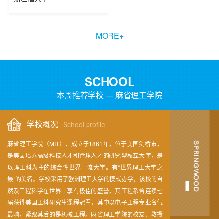
MORE+
SCHOOL
本周推荐学校 — 麻省理工学院
学校概况
School profile
麻省理工学院（MIT），成立于1861年，位于美国剑桥市，
是美国培养高级科技人才和管理人才的研究型私立大学，是
以理工科为主的综合性世界一流大学。有“世界理工大学之
最”的美名。学校采用了欧洲理工大学的模式办学，该校的自
然及工程科学在世界上享有极佳的盛誉，其工程系曾连续七
届获得美国工科研究生课程冠军，其中以电子工程专业名气
最响，紧跟其后的是机械工程。麻省理工学院的校友、教授