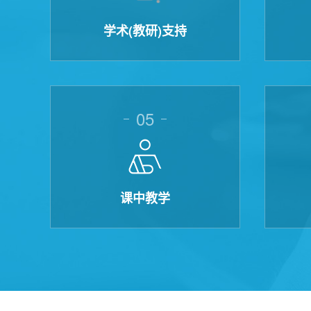
学术(教研)支持
05
课中教学