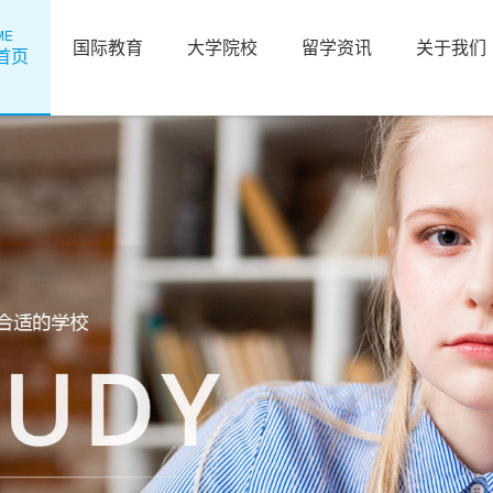
ME
国际教育
大学院校
留学资讯
关于我们
首页