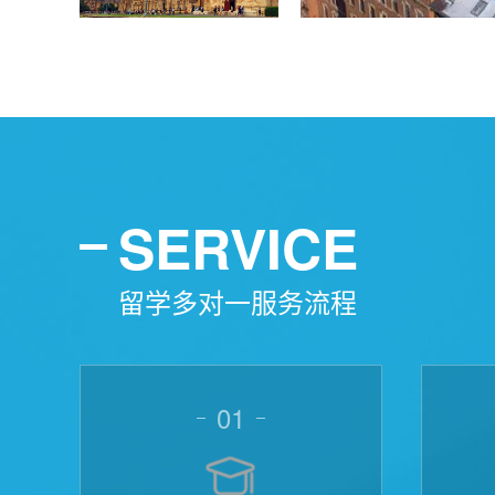
SERVICE
留学多对一服务流程
01