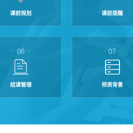
课前规划
课前提醒
06
07
结课管理
师资背景