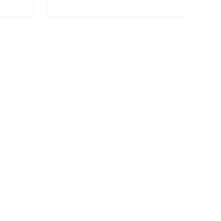
鲁斯……
苏格兰最古老的大学。圣安德鲁斯……
加坡南洋理工大……