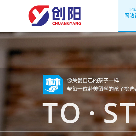
HO
网站