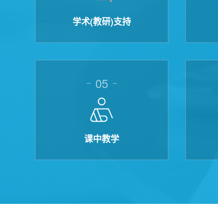
学术(教研)支持
05
课中教学