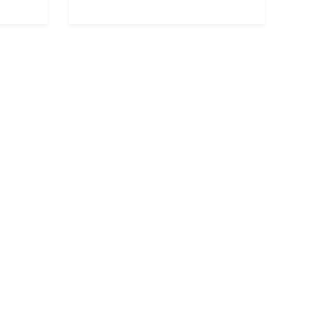
鲁斯……
苏格兰最古老的大学。圣安德鲁斯……
加坡南洋理工大……