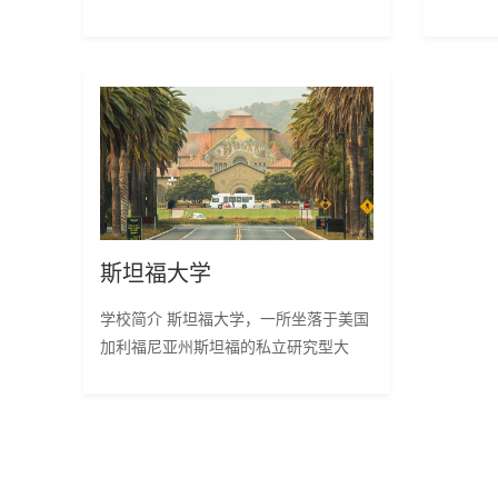
科技人才和管理人才的研究型……
реальные деньги во все классич……
реальн
学，临
斯坦福大学
麻省理工学院
学校简介 斯坦福大学，一所坐落于美国
麻省理工学院（MIT），成立于1861
加利福尼亚州斯坦福的私立研究型大
年，位于美国剑桥市，是美国培养高级
学，临近硅谷，是美洲……
科技人才和管理人才的研究型……