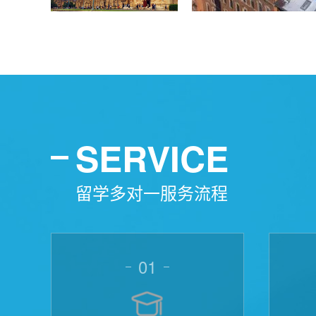
SERVICE
留学多对一服务流程
01