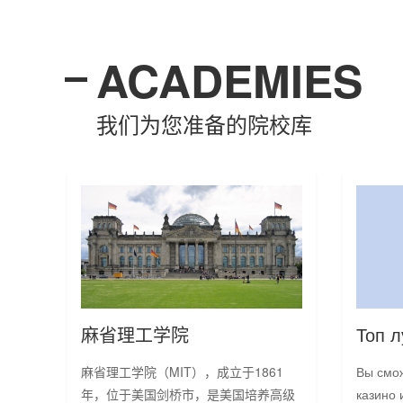
ACADEMIES
我们为您准备的院校库
麻省理工学院
Топ лучших онлайн казино на деньги: Рейтинг казино с выводом на карту
斯坦
麻省理工学院（MIT），成立于1861
Вы сможете в крупнейших интернет-
Вы смож
学校简
年，位于美国剑桥市，是美国培养高级
казино играть бесплатно и на
казино 
加利福