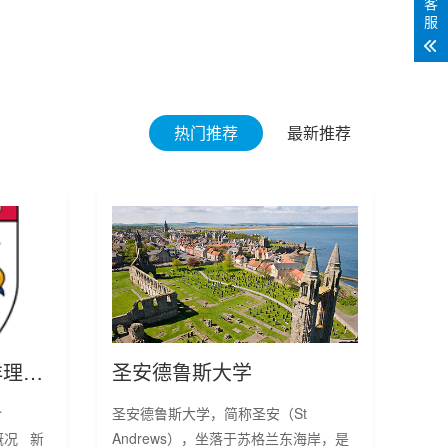
客
服
热门推荐
最新推荐
NTU学院 | 新加坡南洋理工大学工学院简介暨本硕博项目一览
圣安德鲁斯大学
NTU学院 | 新加坡南洋理工大学工学院简介暨本硕博项目一览
介
t
圣安德鲁斯大学，简称圣安（St
新加坡南洋理工大学工学院简介
学院概况 新
海岸，是
Andrews），坐落于苏格兰东海岸，是
College of Engineering 学院概况 新