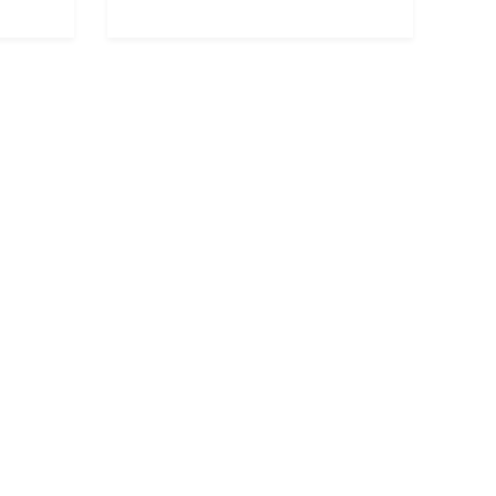
鲁斯……
苏格兰最古老的大学。圣安德鲁斯……
加坡南洋理工大……