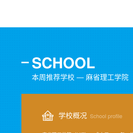
SCHOOL
本周推荐学校 — 麻省理工学院
学校概况
School profile