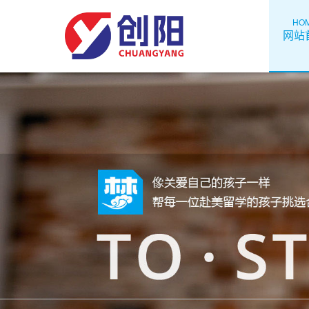
HO
网站