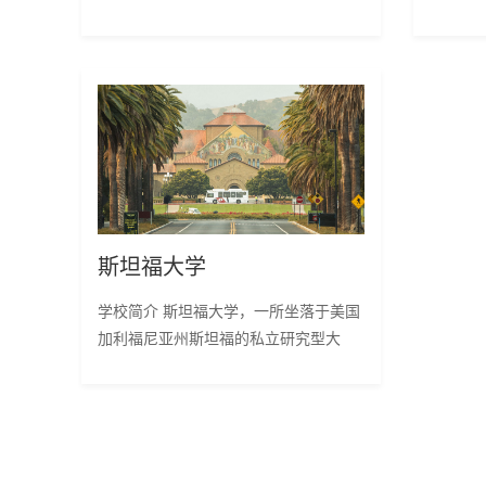
科技人才和管理人才的研究型……
реальные деньги во все классич……
реальн
学，临
斯坦福大学
麻省理工学院
学校简介 斯坦福大学，一所坐落于美国
麻省理工学院（MIT），成立于1861
加利福尼亚州斯坦福的私立研究型大
年，位于美国剑桥市，是美国培养高级
学，临近硅谷，是美洲……
科技人才和管理人才的研究型……