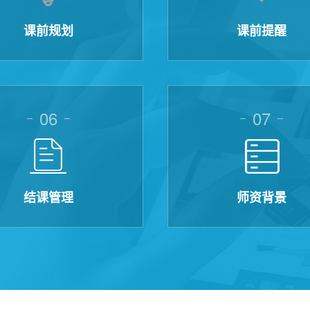
课前规划
课前提醒
06
07
结课管理
师资背景