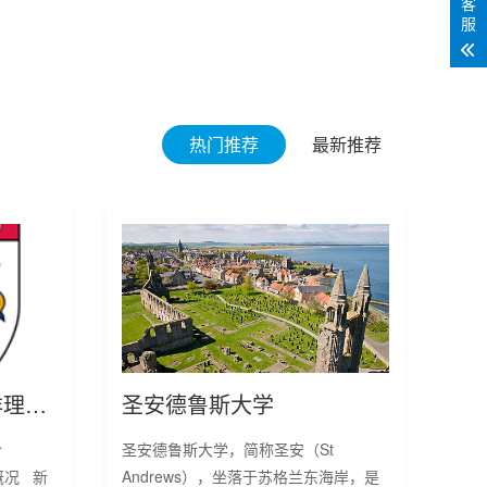
客
服
热门推荐
最新推荐
NTU学院 | 新加坡南洋理工大学工学院简介暨本硕博项目一览
圣安德鲁斯大学
NTU学院 | 新加坡南洋理工大学工学院简介暨本硕博项目一览
介
t
圣安德鲁斯大学，简称圣安（St
新加坡南洋理工大学工学院简介
学院概况 新
海岸，是
Andrews），坐落于苏格兰东海岸，是
College of Engineering 学院概况 新