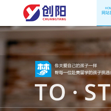
HO
网站