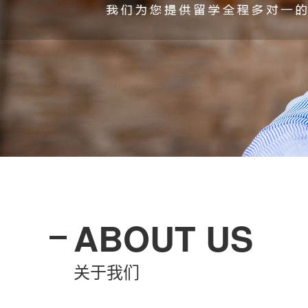
ABOUT US
关于我们