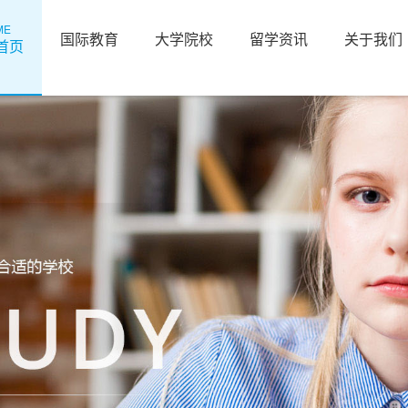
ME
国际教育
大学院校
留学资讯
关于我们
首页