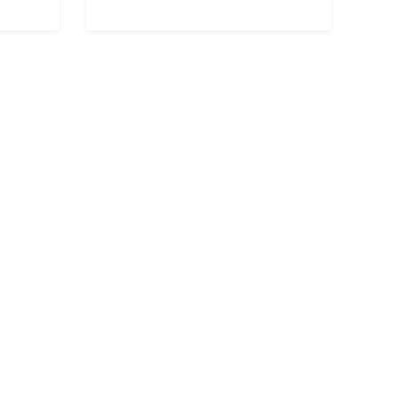
鲁斯……
苏格兰最古老的大学。圣安德鲁斯……
加坡南洋理工大……