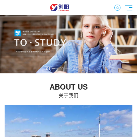
01
02
03
04
ABOUT US
关于我们