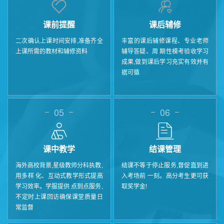
课前提醒
课后辅修
二次确认上课时间安排,准备齐全
丰富的课后辅修课程、专业老师
上课所需的教材和辅修资料
辅导答疑、周 期性模考验收学习
成果,做到课后学习充实有效并有
据可循
05
06
课中教学
结课管理
海外高校背景,星级教师分科执教,
结课不等于停止服务,督促直到进
用多样 化、互动式教学形式提高
入考场前 一刻。高分考生更可获
学习效率。学服提供 点到点服务,
取奖学金!
不定时上课回访确保课堂质量日
常监督