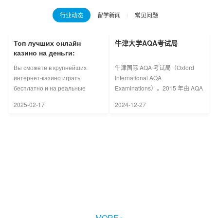
行业动态
留学新闻
常见问题
Топ лучших онлайн
Топ лучших онлайн
Топ лучших онлайн
牛津大学AQA考试局
“从考研失利到拿到留学
一次说清楚留位费
казино на деньги:
казино на деньги:
казино на деньги:
offer，我只花了5天。”
Рейтинг казино с
Рейтинг казино с
Рейтинг казино с
Вы сможете в крупнейших
Вы сможете в крупнейших
Вы сможете в крупнейших
牛津国际 AQA 考试局（Oxford
就在昨日，2025考研终于迎来落
在申请留学的过程中，留位费”这
выводом на карту
выводом на карту
выводом на карту
интернет-казино играть
интернет-казино играть
интернет-казино играть
International AQA
幕，政治、英语、数学等科目相继
个名词可能会让不少人困惑。今天
бесплатно и на реальные
бесплатно и на реальные
бесплатно и на реальные
Examinations）。2015 年由 AQA
而来的“地狱难度”，让网上一片哀
指南君就来详细讲解什么是留位
деньги во все классические
деньги во все классические
деньги во все классические
考试局和牛津大学出版社联合组
嚎。 “天老爷，裸考……
费、为何需……
2025-02-17
2025-02-17
2025-02-17
2024-12-27
2024-12-27
2024-12-26
азартные игры. Т……
азартные игры. Т……
азартные игры. Т……
建。牛津 A……
哥大学生挂科3门被退学！藤
校还要“挤破头”进吗？
“哥大挂科3门，被退学！”原来藤校
除了令人艳羡的名校光环之外，还
有如此残酷的一面…… 最近指南
君刷到……
2024-12-26
MORE+