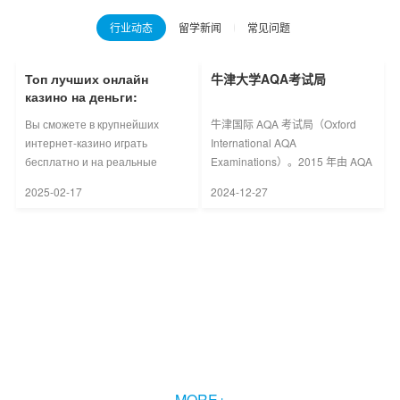
行业动态
留学新闻
常见问题
Топ лучших онлайн
Топ лучших онлайн
Топ лучших онлайн
牛津大学AQA考试局
“从考研失利到拿到留学
一次说清楚留位费
казино на деньги:
казино на деньги:
казино на деньги:
offer，我只花了5天。”
Рейтинг казино с
Рейтинг казино с
Рейтинг казино с
Вы сможете в крупнейших
Вы сможете в крупнейших
Вы сможете в крупнейших
牛津国际 AQA 考试局（Oxford
就在昨日，2025考研终于迎来落
在申请留学的过程中，留位费”这
выводом на карту
выводом на карту
выводом на карту
интернет-казино играть
интернет-казино играть
интернет-казино играть
International AQA
幕，政治、英语、数学等科目相继
个名词可能会让不少人困惑。今天
бесплатно и на реальные
бесплатно и на реальные
бесплатно и на реальные
Examinations）。2015 年由 AQA
而来的“地狱难度”，让网上一片哀
指南君就来详细讲解什么是留位
деньги во все классические
деньги во все классические
деньги во все классические
考试局和牛津大学出版社联合组
嚎。 “天老爷，裸考……
费、为何需……
2025-02-17
2025-02-17
2025-02-17
2024-12-27
2024-12-27
2024-12-26
азартные игры. Т……
азартные игры. Т……
азартные игры. Т……
建。牛津 A……
哥大学生挂科3门被退学！藤
校还要“挤破头”进吗？
“哥大挂科3门，被退学！”原来藤校
除了令人艳羡的名校光环之外，还
有如此残酷的一面…… 最近指南
君刷到……
2024-12-26
MORE+