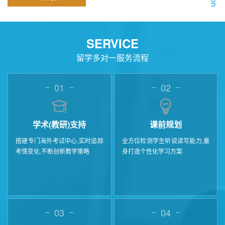
SERVICE
留学多对一服务流程
01
02
学术(教研)支持
课前规划
搭建专门海外考试中心,实时追踪
全方位检测学生听说读写能力,量
考情变化,不断创新教学策略
身打造个性化学习方案
03
04