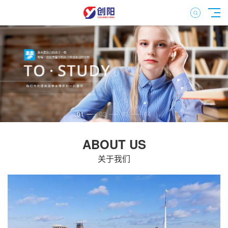
01
02
03
04
ABOUT US
关于我们