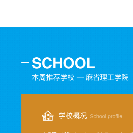
SCHOOL
本周推荐学校 — 麻省理工学院
学校概况
School profile