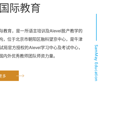
国际教育
际教育，是一所语言培训及Alevel脱产教学的
构，位于北京市朝阳区融科望京中心，是牛津
试局官方授权的Alevel学习中心及考试中心，
国内外优秀教师团队师资力量。
更多