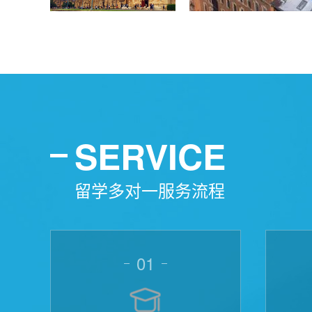
SERVICE
留学多对一服务流程
01