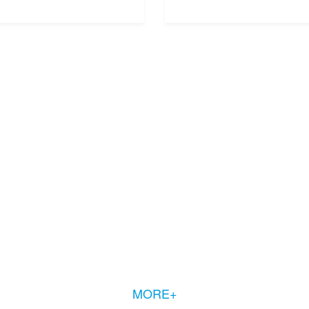
ые деньги во все классич……
近硅谷，是美洲……
加坡南洋理工大……
苏格兰最古老的大学。圣安德
MORE+