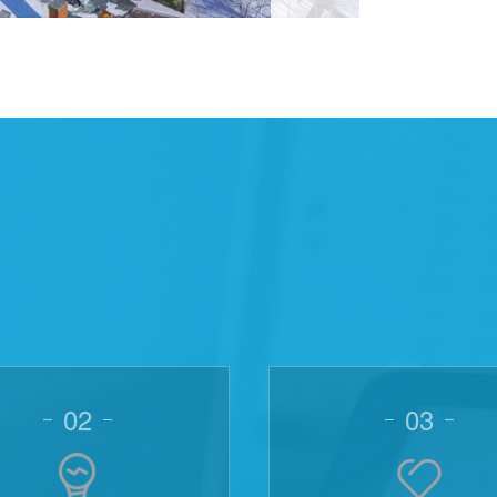
02
03