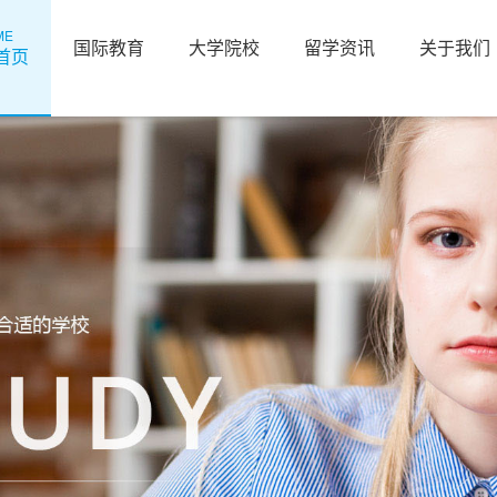
ME
国际教育
大学院校
留学资讯
关于我们
首页