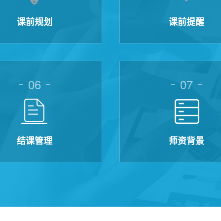
课前规划
课前提醒
06
07
结课管理
师资背景