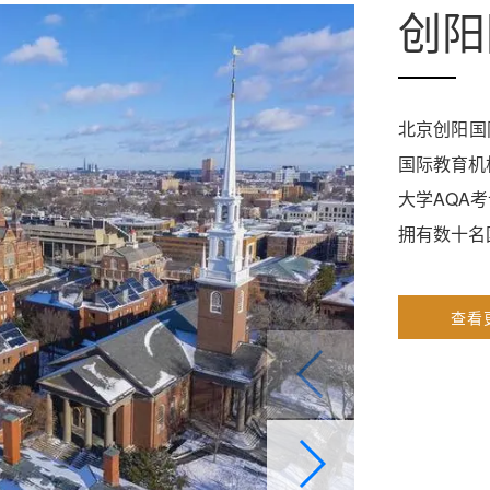
创阳
北京创阳国
国际教育机
大学AQA考
拥有数十名
查看