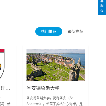
客
服
热门推荐
最新推荐
NTU学院 | 新加坡南洋理工大学工学院简介暨本硕博项目一览
圣安德鲁斯大学
NTU学院 | 新加坡南洋理工大学工学院简介暨本硕博项目一览
介
t
圣安德鲁斯大学，简称圣安（St
新加坡南洋理工大学工学院简介
学院概况 新
海岸，是
Andrews），坐落于苏格兰东海岸，是
College of Engineering 学院概况 新