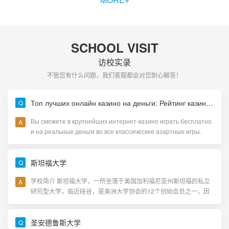
SCHOOL VISIT
访校实录
不管您有什么问题，我们客服都会对您耐心解答！
Топ лучших онлайн казино на деньги: Рейтинг казино с выводом на карту
Вы сможете в крупнейших интернет-казино играть бесплатно
и на реальные деньги во все классические азартные игры.
Также вам предложат сотни (на некоторых сайтах –
тысячи……
斯坦福大学
学校简介 斯坦福大学，一所坐落于美国加利福尼亚州斯坦福的私立
研究型大学，临近硅谷，是美洲大学协会的12个创始会员之一，因
其学术声誉和创业氛围而获评为世界上最知名的高等……
圣安德鲁斯大学