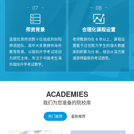
07
08
师资背景
合理化课程设置
选拔优质师资数十位组成的创阳
老师教龄均在 8 年以上，课程设
师资团队，其中大多数拥有海外
置基于过往数万学生的强大数据
教育背景。以国际升学考试培训
库的积累与分 析，结合从官方渠
为研究主体，专注于中国考生海
道获得最新的考试趋势。
外国际升学考试教学。
ACADEMIES
我们为您准备的院校库
热门推荐
最新推荐