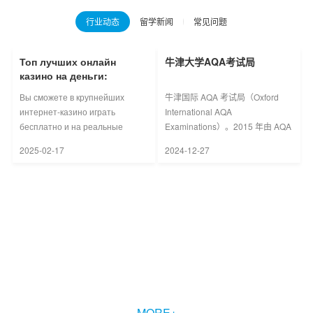
行业动态
留学新闻
常见问题
Топ лучших онлайн
Топ лучших онлайн
Топ лучших онлайн
牛津大学AQA考试局
“从考研失利到拿到留学
一次说清楚留位费
казино на деньги:
казино на деньги:
казино на деньги:
offer，我只花了5天。”
Рейтинг казино с
Рейтинг казино с
Рейтинг казино с
Вы сможете в крупнейших
Вы сможете в крупнейших
Вы сможете в крупнейших
牛津国际 AQA 考试局（Oxford
就在昨日，2025考研终于迎来落
在申请留学的过程中，留位费”这
выводом на карту
выводом на карту
выводом на карту
интернет-казино играть
интернет-казино играть
интернет-казино играть
International AQA
幕，政治、英语、数学等科目相继
个名词可能会让不少人困惑。今天
бесплатно и на реальные
бесплатно и на реальные
бесплатно и на реальные
Examinations）。2015 年由 AQA
而来的“地狱难度”，让网上一片哀
指南君就来详细讲解什么是留位
деньги во все классические
деньги во все классические
деньги во все классические
考试局和牛津大学出版社联合组
嚎。 “天老爷，裸考……
费、为何需……
2025-02-17
2025-02-17
2025-02-17
2024-12-27
2024-12-27
2024-12-26
азартные игры. Т……
азартные игры. Т……
азартные игры. Т……
建。牛津 A……
哥大学生挂科3门被退学！藤
校还要“挤破头”进吗？
“哥大挂科3门，被退学！”原来藤校
除了令人艳羡的名校光环之外，还
有如此残酷的一面…… 最近指南
君刷到……
2024-12-26
MORE+