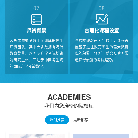
07
08
师资背景
合理化课程设置
选拔优质师资数十位组成的创阳
老师教龄均在 8 年以上，课程设
师资团队，其中大多数拥有海外
置基于过往数万学生的强大数据
教育背景。以国际升学考试培训
库的积累与分 析，结合从官方渠
为研究主体，专注于中国考生海
道获得最新的考试趋势。
外国际升学考试教学。
ACADEMIES
我们为您准备的院校库
热门推荐
最新推荐