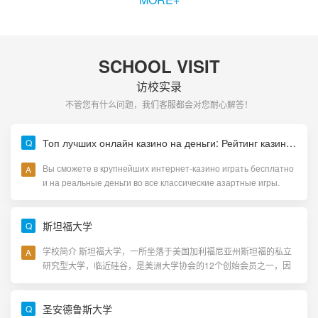
SCHOOL VISIT
访校实录
不管您有什么问题，我们客服都会对您耐心解答！
Топ лучших онлайн казино на деньги: Рейтинг казино с выводом на карту
Вы сможете в крупнейших интернет-казино играть бесплатно
и на реальные деньги во все классические азартные игры.
Также вам предложат сотни (на некоторых сайтах –
тысячи……
斯坦福大学
学校简介 斯坦福大学，一所坐落于美国加利福尼亚州斯坦福的私立
研究型大学，临近硅谷，是美洲大学协会的12个创始会员之一，因
其学术声誉和创业氛围而获评为世界上最知名的高等……
圣安德鲁斯大学