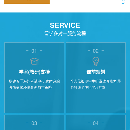
SERVICE
留学多对一服务流程
01
02
学术(教研)支持
课前规划
搭建专门海外考试中心,实时追踪
全方位检测学生听说读写能力,量
考情变化,不断创新教学策略
身打造个性化学习方案
03
04