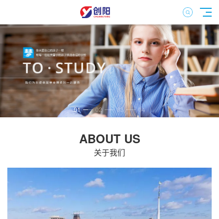
01
02
03
04
ABOUT US
关于我们