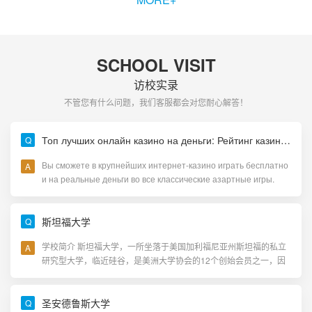
SCHOOL VISIT
访校实录
不管您有什么问题，我们客服都会对您耐心解答！
Топ лучших онлайн казино на деньги: Рейтинг казино с выводом на карту
Вы сможете в крупнейших интернет-казино играть бесплатно
и на реальные деньги во все классические азартные игры.
Также вам предложат сотни (на некоторых сайтах –
тысячи……
斯坦福大学
学校简介 斯坦福大学，一所坐落于美国加利福尼亚州斯坦福的私立
研究型大学，临近硅谷，是美洲大学协会的12个创始会员之一，因
其学术声誉和创业氛围而获评为世界上最知名的高等……
圣安德鲁斯大学