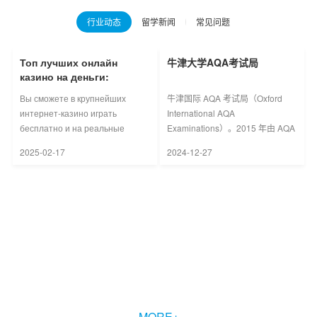
行业动态
留学新闻
常见问题
Топ лучших онлайн
Топ лучших онлайн
Топ лучших онлайн
牛津大学AQA考试局
“从考研失利到拿到留学
一次说清楚留位费
казино на деньги:
казино на деньги:
казино на деньги:
offer，我只花了5天。”
Рейтинг казино с
Рейтинг казино с
Рейтинг казино с
Вы сможете в крупнейших
Вы сможете в крупнейших
Вы сможете в крупнейших
牛津国际 AQA 考试局（Oxford
就在昨日，2025考研终于迎来落
在申请留学的过程中，留位费”这
выводом на карту
выводом на карту
выводом на карту
интернет-казино играть
интернет-казино играть
интернет-казино играть
International AQA
幕，政治、英语、数学等科目相继
个名词可能会让不少人困惑。今天
бесплатно и на реальные
бесплатно и на реальные
бесплатно и на реальные
Examinations）。2015 年由 AQA
而来的“地狱难度”，让网上一片哀
指南君就来详细讲解什么是留位
деньги во все классические
деньги во все классические
деньги во все классические
考试局和牛津大学出版社联合组
嚎。 “天老爷，裸考……
费、为何需……
2025-02-17
2025-02-17
2025-02-17
2024-12-27
2024-12-27
2024-12-26
азартные игры. Т……
азартные игры. Т……
азартные игры. Т……
建。牛津 A……
哥大学生挂科3门被退学！藤
校还要“挤破头”进吗？
“哥大挂科3门，被退学！”原来藤校
除了令人艳羡的名校光环之外，还
有如此残酷的一面…… 最近指南
君刷到……
2024-12-26
MORE+