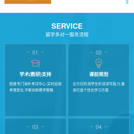
SERVICE
留学多对一服务流程
01
02
学术(教研)支持
课前规划
搭建专门海外考试中心,实时追踪
全方位检测学生听说读写能力,量
考情变化,不断创新教学策略
身打造个性化学习方案
03
04