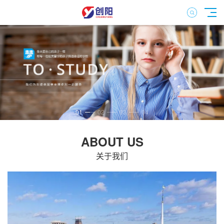
01
02
03
04
ABOUT US
关于我们