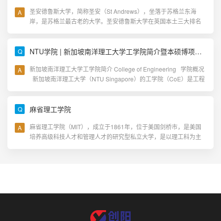
圣安德鲁斯大学，简称圣安（St Andrews），坐落于苏格兰东海
岸，是苏格兰最古老的大学。圣安德鲁斯大学在英国本土三大排名
中常年位居苏格兰第一，英国前三。在《2024卫报大学指南》……
NTU学院 | 新加坡南洋理工大学工学院简介暨本硕博项目一览
新加坡南洋理工大学工学院简介 College of Engineering 学院概况
新加坡南洋理工大学（NTU Singapore）的工学院（CoE）是工程
教育和研究领域的先锋，在世界范围内居……
麻省理工学院
麻省理工学院（MIT），成立于1861年，位于美国剑桥市，是美国
培养高级科技人才和管理人才的研究型私立大学，是以理工科为主
的综合性世界一流大学。有“世界理工大学之最”的美名。学……