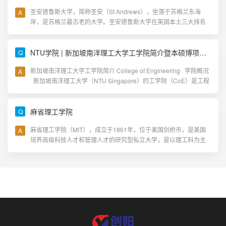
圣安德鲁斯大学，简称圣安（St Andrews），坐落于苏格兰东海
岸，是苏格兰最古老的大学。圣安德鲁斯大学在英国本土三大排名
中常年位居苏格兰第一，英国前三。在《2024卫报大学指南》……
NTU学院 | 新加坡南洋理工大学工学院简介暨本硕博项目一览
新加坡南洋理工大学工学院简介 College of Engineering 学院概况
新加坡南洋理工大学（NTU Singapore）的工学院（CoE）是工程
教育和研究领域的先锋，在世界范围内居……
麻省理工学院
麻省理工学院（MIT），成立于1861年，位于美国剑桥市，是美国
培养高级科技人才和管理人才的研究型私立大学，是以理工科为主
的综合性世界一流大学。有“世界理工大学之最”的美名。学……