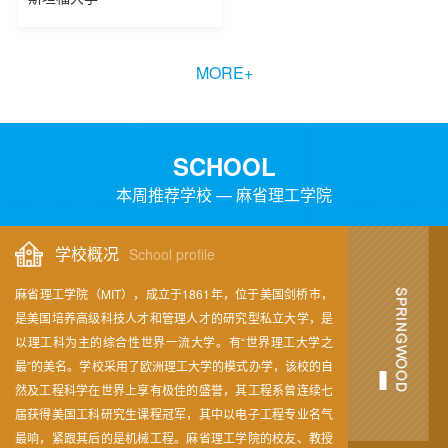
MORE+
SCHOOL
本周推荐学校 — 麻省理工学院
学校概况
School profile
麻省理工学院（MIT），成立于1861年，位于美国剑桥市，
是美国培养高级科技人才和管理人才的研究型私立大学，是
以理工科为主的综合性世界一流大学。有“世界理工大学之
最”的美名。学校采用了欧洲理工大学的模式办学，该校的自
然及工程科学在世界上享有极佳的盛誉，其工程系曾连续七
届获得美国工科研究生课程冠军，其中以电子工程专业名气
最响，紧跟其后的是机械工程。麻省理工学院的校友、教授