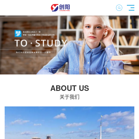
01
02
03
04
ABOUT US
关于我们