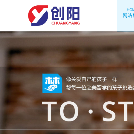
HO
网站