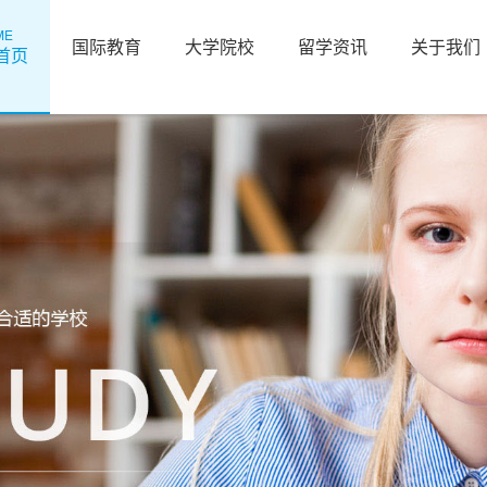
ME
国际教育
大学院校
留学资讯
关于我们
首页