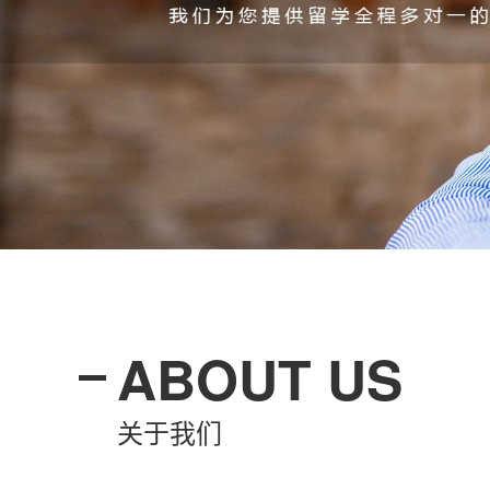
ABOUT US
关于我们