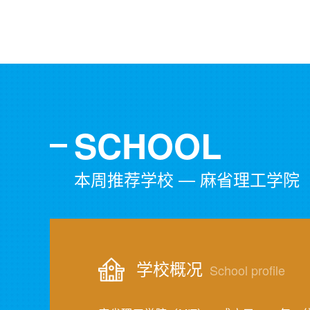
SCHOOL
本周推荐学校 — 麻省理工学院
学校概况
School profile