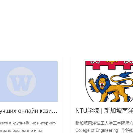
福大学
Топ лучших онлайн казино на деньги: Рейтинг казино с выводом на карту
圣安德鲁斯大学
ете в крупнейших интернет-
介 斯坦福大学，一所坐落于美国
新加坡南洋理工大学工学院简
圣安德鲁斯大学，简称圣安（S
играть бесплатно и на
尼亚州斯坦福的私立研究型大
College of Engineering 
Andrews），坐落于苏格兰东