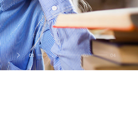
01
02
03
04
|