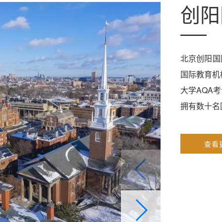
创阳
北京创阳国
国际教育机
大学AQA考
拥有数十名
查看