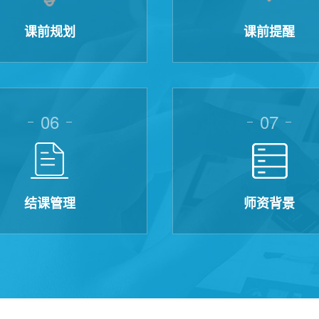
课前规划
课前提醒
06
07
结课管理
师资背景