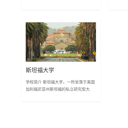
科技人才和管理人才的研究型……
реальные деньги во все классич……
реальн
学，临
斯坦福大学
麻省理工学院
学校简介 斯坦福大学，一所坐落于美国
麻省理工学院（MIT），成立于1861
加利福尼亚州斯坦福的私立研究型大
年，位于美国剑桥市，是美国培养高级
学，临近硅谷，是美洲……
科技人才和管理人才的研究型……