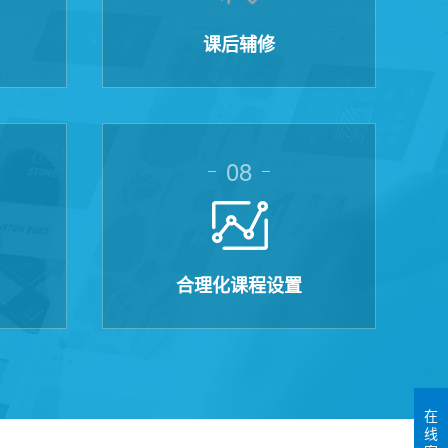
课后辅修
08
合理化课程设置
在
线