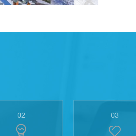
02
03