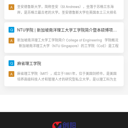
圣安德鲁斯大学，简称圣安（St Andrews），坐落于苏格兰东海
岸，是苏格兰最古老的大学。圣安德鲁斯大学在英国本土三大排名
中常年位居苏格兰第一，英国前三。在《2024卫报大学指南》……
NTU学院 | 新加坡南洋理工大学工学院简介暨本硕博项目一览
新加坡南洋理工大学工学院简介 College of Engineering 学院概况
新加坡南洋理工大学（NTU Singapore）的工学院（CoE）是工程
教育和研究领域的先锋，在世界范围内居……
麻省理工学院
麻省理工学院（MIT），成立于1861年，位于美国剑桥市，是美国
培养高级科技人才和管理人才的研究型私立大学，是以理工科为主
的综合性世界一流大学。有“世界理工大学之最”的美名。学……