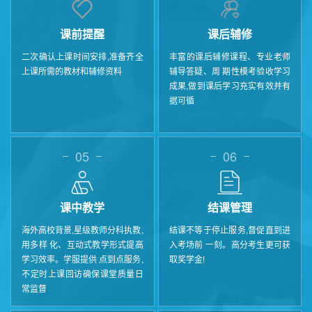
课前提醒
课后辅修
二次确认上课时间安排,准备齐全
丰富的课后辅修课程、专业老师
上课所需的教材和辅修资料
辅导答疑、周 期性模考验收学习
成果,做到课后学习充实有效并有
据可循
05
06
课中教学
结课管理
海外高校背景,星级教师分科执教,
结课不等于停止服务,督促直到进
用多样 化、互动式教学形式提高
入考场前 一刻。高分考生更可获
学习效率。学服提供 点到点服务,
取奖学金!
不定时上课回访确保课堂质量日
常监督