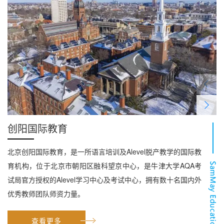
创阳国际教育
北京创阳国际教育，是一所语言培训及Alevel脱产教学的国际教
育机构，位于北京市朝阳区融科望京中心，是牛津大学AQA考
试局官方授权的Alevel学习中心及考试中心，拥有数十名国内外
优秀教师团队师资力量。
查看更多