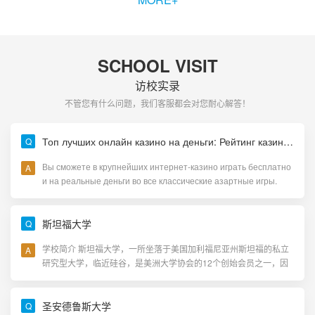
SCHOOL VISIT
访校实录
不管您有什么问题，我们客服都会对您耐心解答！
Топ лучших онлайн казино на деньги: Рейтинг казино с выводом на карту
Вы сможете в крупнейших интернет-казино играть бесплатно
и на реальные деньги во все классические азартные игры.
Также вам предложат сотни (на некоторых сайтах –
тысячи……
斯坦福大学
学校简介 斯坦福大学，一所坐落于美国加利福尼亚州斯坦福的私立
研究型大学，临近硅谷，是美洲大学协会的12个创始会员之一，因
其学术声誉和创业氛围而获评为世界上最知名的高等……
圣安德鲁斯大学