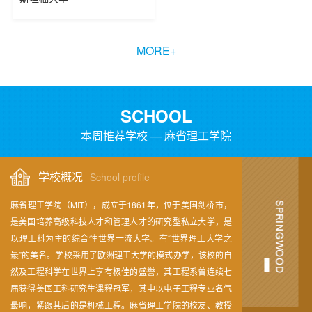
MORE+
SCHOOL
本周推荐学校 — 麻省理工学院
学校概况
School profile
麻省理工学院（MIT），成立于1861年，位于美国剑桥市，
是美国培养高级科技人才和管理人才的研究型私立大学，是
以理工科为主的综合性世界一流大学。有“世界理工大学之
最”的美名。学校采用了欧洲理工大学的模式办学，该校的自
然及工程科学在世界上享有极佳的盛誉，其工程系曾连续七
届获得美国工科研究生课程冠军，其中以电子工程专业名气
最响，紧跟其后的是机械工程。麻省理工学院的校友、教授