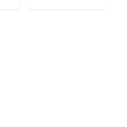
鲁斯……
苏格兰最古老的大学。圣安德鲁斯……
加坡南洋理工大……