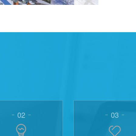
02
03