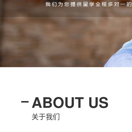
ABOUT US
关于我们