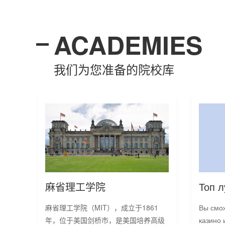
ACADEMIES
我们为您准备的院校库
麻省理工学院
Топ лучших онлайн казино на деньги: Рейтинг казино с выводом на карту
斯坦
麻省理工学院（MIT），成立于1861
Вы сможете в крупнейших интернет-
Вы смож
学校简
年，位于美国剑桥市，是美国培养高级
казино играть бесплатно и на
казино 
加利福