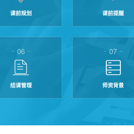
课前规划
课前提醒
06
07
结课管理
师资背景