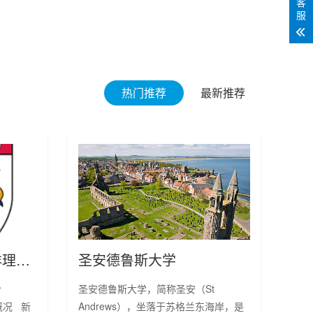
客
服
热门推荐
最新推荐
NTU学院 | 新加坡南洋理工大学工学院简介暨本硕博项目一览
圣安德鲁斯大学
NTU学院 | 新加坡南洋理工大学工学院简介暨本硕博项目一览
介
t
圣安德鲁斯大学，简称圣安（St
新加坡南洋理工大学工学院简介
学院概况 新
海岸，是
Andrews），坐落于苏格兰东海岸，是
College of Engineering 学院概况 新